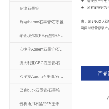
★ 请按照产品使
★ 所有邮寄过程
岛津石墨管
由于原子吸收仪器
热电thermo石墨管/石墨锥
司同时经营原装产品
珀金埃尔默PE石墨管/石墨锥
安捷伦Agilent石墨管/石墨锥
澳大利亚GBC石墨管/石墨锥
产品
欧罗拉Aurora石墨管/石墨锥
巴克buck石墨管/石墨锥
普析通用石墨管/石墨锥