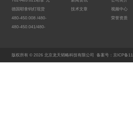
702-A65.021耶拿*元
新闻资讯
公司简介
素分析仪反应罐
德国耶拿钨灯现货
技术文章
视频中心
480-450.008 /480-
荣誉资质
450.008C耶拿镉Cd空
480-450.041/480-
心阴极灯（*）
450.041C德国耶拿原
装空心阴极灯钾K现货
包邮
版权所有 © 2026 北京龙天韬略科技有限公司
备案号：京ICP备110