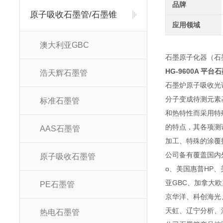
品牌
原子吸收石墨管/石墨锥
应用领域
澳大利亚GBC
石墨原子化
HG-9600A 平台石
浩天辉石墨管
石墨炉原子吸收光
分子变成待测元素
标准石墨管
和热特性而采用特
的特点，其各项测
AAS石墨管
加工、特殊的涂覆
公司备有覆盖国内外
原子吸收石墨管
o、美国惠普HP、美
亚GBC、加拿大
PE石墨管
京华洋、科创海光
天虹、辽宁分析、
热电石墨管