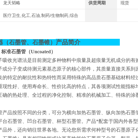
龙天韬略
供货周期
现货
医疗卫生,化工,石油,制药/生物制药,综合
产品简介
器（石墨管、石墨锥）
0A 标准石墨管（Uncoated）
子吸收光谱法是目前测定多种物料中痕量及超痕量无机成分的有
子或分子变成待测元素基态原子的核心部件，其质量直接关系到
良的特定的耐抗性和热特性而采用特殊的高品质石墨基础材料经
重现性好、使用寿命长、性价比高的特点，其各项测试性能指标
正确的热处理、全过程的净化控制、精准的机械加工、特殊的涂
管产品按照不同的分类，可分为横向加热石墨管、纵向加热石墨
平台石墨管、凹台石墨管、杯型石墨管。产品*配套于国内外各
产品外，还向销往世界各地。无论您所需求何种型号的石墨原子