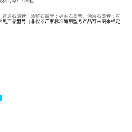
规格与原厂*匹配。
；普通石墨管、热解石墨管；标准石墨管、涂层石墨管；直
常见产品型号（非仪器厂家标准通用型号产品可来图来样定