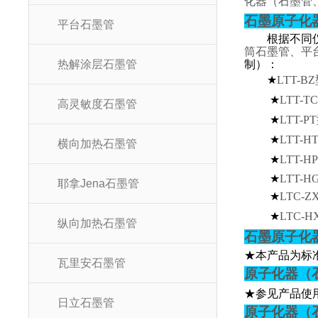
化器（石墨管
石墨原子化
平台石墨管
根据不同
筒石墨管、平
热解涂层石墨管
制）：
★
LTT-BZ
★
LTT-TC
高灵敏度石墨管
★
LTT-PT
★
LTT-H
横向加热石墨管
★
LTT-HP
★
LTT-H
耶拿Jena石墨管
★
LTC-Z
★
LTC-H
纵向加热石墨管
石墨原子化
★本产品为标
瓦里安石墨管
原子化器（
★参见产品使
日立石墨管
原子化器（