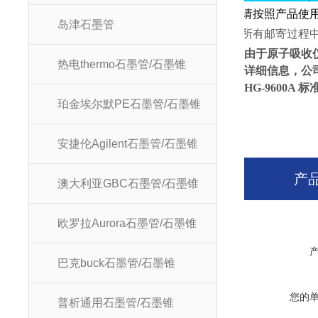
★
请按照产品使
岛津石墨管
★
所有邮寄过程
由于原子吸收
热电thermo石墨管/石墨锥
详细信息，公
HG-9600A 
珀金埃尔默PE石墨管/石墨锥
安捷伦Agilent石墨管/石墨锥
产
澳大利亚GBC石墨管/石墨锥
欧罗拉Aurora石墨管/石墨锥
巴克buck石墨管/石墨锥
您的
普析通用石墨管/石墨锥