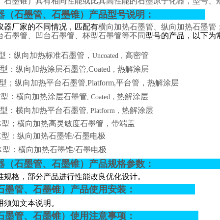
、石墨锥）具有相同性能或比其高性能的石墨原子化器，型号、
器（石墨管、石墨锥）产品型号说明：
仪器厂家的不同情况，匹配有
横向加热石墨管、纵向加热石墨管
台石墨管、凹台石墨管、杯型石墨管等不同
型号的产品，以下为
型：纵向加热标准石墨管，
高密管
Uncoated，
型：纵向加热涂层石墨管
Coated
热解涂层
,
，
型；纵向加热平台石墨管
Platform
,
平台管，热解涂层
,
T
型：横向加热涂层石墨管
热解涂层
, Coated
，
型：横向加热平台石墨管
热解涂层
, Platform
，
G
型；横向加热高灵敏度石墨管，带端盖
X
型：纵向加热石墨锥
石墨电极
/
X
型：横向加热石墨锥
石墨电极
/
器
（
石墨管、石墨锥
）
产品规格参数：
准规格，部分产品进行性能改良优化设计。
石墨管、石墨锥）产品使用安装：
用须知文本说明。
石墨管、石墨锥）使用注意事项：