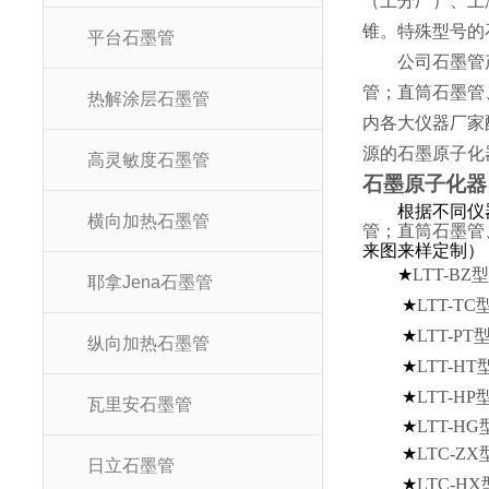
（上分厂）、上
锥。特殊型号的
平台石墨管
公司石墨管
管；直筒石墨管
热解涂层石墨管
内各大仪器厂家
源的石墨原子化
高灵敏度石墨管
石墨原子化器
根据不同仪
横向加热石墨管
管；直筒石墨管
来图来样定制）
★
LTT-BZ
耶拿Jena石墨管
★
LTT-TC
★
LTT-PT
纵向加热石墨管
★
LTT-HT
★
LTT-HP
瓦里安石墨管
★
LTT-HG
★
LTC-ZX
日立石墨管
★
LTC-HX