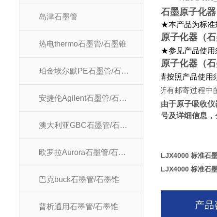
石墨原子化器
岛津石墨管
★本产品为标准
原子化器（石
热电thermo石墨管/石墨锥
★参见产品使用
原子化器（石
珀金埃尔默PE石墨管/石墨锥
★
请按照产品使用
★
所有邮寄过程中
安捷伦Agilent石墨管/石墨锥
由于原子吸收仪
号及详细信息，
澳大利亚GBC石墨管/石墨锥
欧罗拉Aurora石墨管/石墨锥
LJX4000 标准石
LJX4000 标准石
巴克buck石墨管/石墨锥
产品
普析通用石墨管/石墨锥