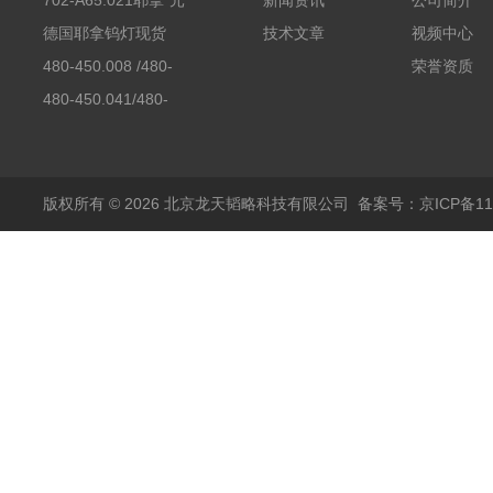
702-A65.021耶拿*元
新闻资讯
公司简介
素分析仪反应罐
德国耶拿钨灯现货
技术文章
视频中心
480-450.008 /480-
荣誉资质
450.008C耶拿镉Cd空
480-450.041/480-
心阴极灯（*）
450.041C德国耶拿原
装空心阴极灯钾K现货
包邮
版权所有 © 2026 北京龙天韬略科技有限公司
备案号：京ICP备110