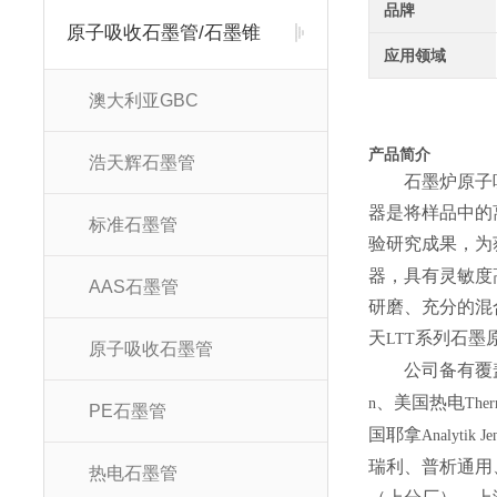
品牌
原子吸收石墨管/石墨锥
应用领域
澳大利亚GBC
产品简介
浩天辉石墨管
石墨炉原子
器是将样品中的
标准石墨管
验研究成果，为
器，具有灵敏度
AAS石墨管
研磨、充分的混
天
系列石墨
LTT
原子吸收石墨管
公司备有覆
、美国热电
n
The
PE石墨管
国耶拿
Analytik Je
瑞利、普析通用
热电石墨管