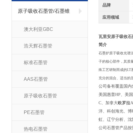
品牌
原子吸收石墨管/石墨锥
应用领域
澳大利亚GBC
瓦里安原子吸收石
简
浩天辉石墨管
石墨炉原子吸收光谱
子的核心部件，其质
标准石墨管
殊工艺研制而成的L
充分的混合、适当的
AAS石墨管
公司备有覆盖国内外
美国惠普HP、美国安捷
原子吸收石墨管
C、加拿大
欧罗拉
A
洋、科创海光、博
PE石墨管
虹、辽宁分析、沈
公司石墨管产品按
热电石墨管