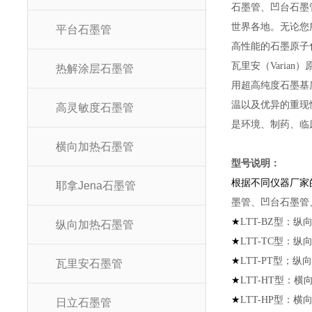
石墨管、凹台石墨
世界各地。无论您
平台石墨管
高性能的石墨原子
瓦里安（
Vari
热解涂层石墨管
用超高纯度石墨基
温以及优异的重现
高灵敏度石墨管
是环境、制药、临
横向加热石墨管
型号说
根据不同仪器厂家
耶拿Jena石墨管
墨管、凹台石墨管
★
LTT-BZ
型：纵向
纵向加热石墨管
★
LTT-TC
型：纵向
★
LTT-PT
型；纵向
瓦里安石墨管
★
LTT-HT
型：横向
★
LTT-HP
型：横向加
日立石墨管