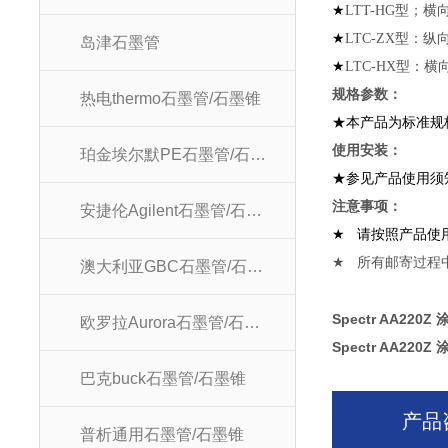
★
LTT-HG
型；横
★
LTC-ZX
型：纵
岛津石墨管
★
LTC-HX
型：横
规格参数：
热电thermo石墨管/石墨锥
★本产品为标准规
使用安
珀金埃尔默PE石墨管/石墨锥
★参见产品使用须
注意
安捷伦Agilent石墨管/石墨锥
★
请按照产品使
★
所有邮寄过程
澳大利亚GBC石墨管/石墨锥
Spectr AA220
欧罗拉Aurora石墨管/石墨锥
Spectr AA220
巴克buck石墨管/石墨锥
产品
普析通用石墨管/石墨锥