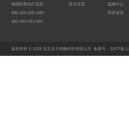
素分析仪反应罐
德国耶拿钨灯现货
技术文章
视频中心
480-450.008 /480-
荣誉资质
450.008C耶拿镉Cd空
480-450.041/480-
心阴极灯（*）
450.041C德国耶拿原
装空心阴极灯钾K现货
包邮
版权所有 © 2026 北京龙天韬略科技有限公司
备案号：京ICP备110