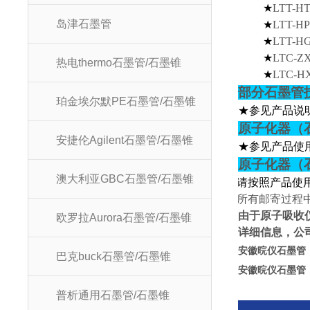
★
LTT-
岛津石墨管
★
LTT-
★
LTT
★
LTC-
热电thermo石墨管/石墨锥
★
LTC-
部分石墨管
珀金埃尔默PE石墨管/石墨锥
★参见产品说
原子化器（
安捷伦Agilent石墨管/石墨锥
★参见产品使
原子化器（
澳大利亚GBC石墨管/石墨锥
★
请按照产品使
★
所有邮寄过程
由于原子吸收
欧罗拉Aurora石墨管/石墨锥
详细信息，公
安徽晥仪石墨管
巴克buck石墨管/石墨锥
安徽晥仪石墨管
普析通用石墨管/石墨锥