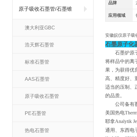
品牌
原子吸收石墨管/石墨锥
应用领域
澳大利亚GBC
安徽皖仪原子吸
石墨原子化
浩天辉石墨管
石墨炉原
将样品中的离
标准石墨管
果，为获得优
高、精度好、
AAS石墨管
适当的压制、
的品质。
原子吸收石墨管
公司备有
美国热电Ther
PE石墨管
耶拿Analyti
通用、东西电
热电石墨管