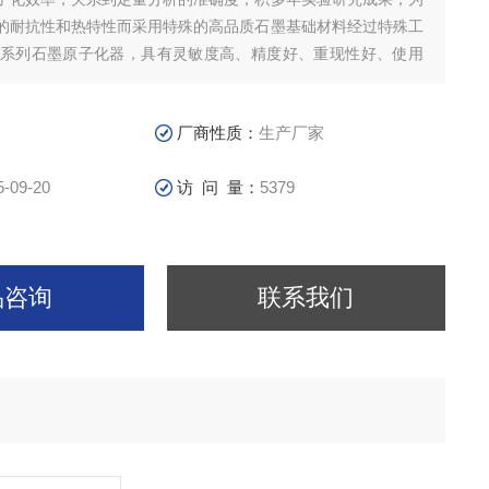
的耐抗性和热特性而采用特殊的高品质石墨基础材料经过特殊工
T系列石墨原子化器，具有灵敏度高、精度好、重现性好、使用
高的特点，其各项测试性能指标均能达到国内外*水平。安徽晥
厂商性质：
生产厂家
5-09-20
访 问 量：
5379
品咨询
联系我们