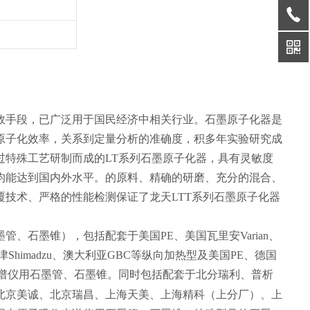
效手段，已广泛用于国民经济中相关行业。石墨原子化器是
原子化效率，关系到定量分析的准确度，积多年实验研究成
特殊工艺研制而成的LT系列石墨原子化器，具有灵敏度
均能达到国内外水平。的原料、精确的研磨、充分的混合、
技术、严格的性能检测保证了龙天LTT系列石墨原子化器
、石墨锥），包括配套于美国PE、美国瓦里安Varian、
本岛津Shimadzu、澳大利亚GBC等纵向加热型及美国PE、德国
谱仪用石墨管、石墨锥。同时包括配套于北分瑞利、普析
北京美诚、北京瑞昌、上海天美、上海精科（上分厂）、上