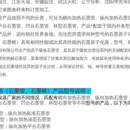
福立、江苏天瑞、安徽皖仪、武汉天虹、辽宁分析、沈阳华光等
可来图来样来料订货加工。
管产品按照不同的分类，可分为横向加热石墨管、纵向加热石墨
平台石墨管、凹台石墨管、杯型石墨管。产品*配套于国内外各
产品外，还向销往世界各地。无论您所需求何种型号的石墨原子
、石墨锥）具有相同性能或比其高性能的石墨原子化器，型号、
份有限公司生产的原子吸收石墨管，是其原子吸收光谱仪系列的关键配套
密的热解石墨层，显著增强了抗氧化和抗酸蚀能力，有效延长使用寿命并
稳定且重现性优异的原子化过程，从而保证对铅、镉、砷等痕量元素检测
分析。
器（石墨管、石墨锥）产品型号说明：
仪器厂家的不同情况，匹配有
横向加热石墨管、纵向加热石墨管
台石墨管、凹台石墨管、杯型石墨管等不同
型号的产品，以下为
BZ型：纵向加热标准石墨管
TC型：纵向加热涂层石墨管
PT型；纵向加热平台石墨管