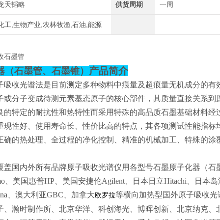
龙天韬略
供货周期
一周
化工,生物产业,农林牧渔,石油,能源
收石墨管
产品简介
器（石墨管、石墨锥）
子吸收光谱法是目前测定多种物料中痕量及超痕量无机成分的有
子或分子变成待测元素基态原子的核心部件，其质量直接关系到
良的特定的耐抗性和热特性而采用特殊的高品质石墨基础材料经过
重现性好、使用寿命长、性价比高的特点，其各项测试性能指标
正确的热处理、全过程的净化控制、精准的机械加工、特殊的涂覆
覆盖国内外所有品牌原子吸收光谱仪用各型号石墨原子化器（石墨管
mo、美国惠普HP、美国安捷伦Agilent、日本日立Hitachi、日
k Jena、澳大利亚GBC、加拿大
等横向加热型国外原子吸收光
欧罗拉
子、瀚时制作所、北京华洋、科创海光、博晖创新、北京纳克、