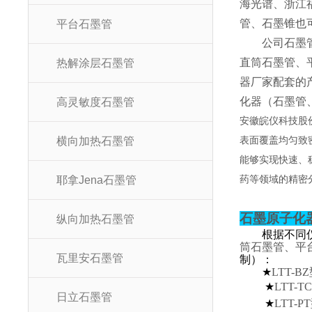
海光谱、浙江
管、石墨锥也
平台石墨管
公司石墨
直筒石墨管、
热解涂层石墨管
器厂家配套的
化器（石墨管
高灵敏度石墨管
安徽皖仪科技股
横向加热石墨管
表面覆盖均匀致
能够实现快速、
耶拿Jena石墨管
药等领域的精密
石墨原子化
纵向加热石墨管
根据不同
筒石墨管、平
瓦里安石墨管
制）：
★
LTT-
★
LTT-
日立石墨管
★
LTT-