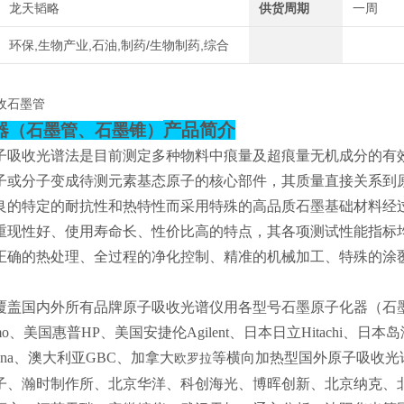
龙天韬略
供货周期
一周
环保,生物产业,石油,制药/生物制药,综合
收石墨管
产品简介
器（石墨管、石墨锥）
子吸收光谱法是目前测定多种物料中痕量及超痕量无机成分的有
子或分子变成待测元素基态原子的核心部件，其质量直接关系到
良的特定的耐抗性和热特性而采用特殊的高品质石墨基础材料经过
重现性好、使用寿命长、性价比高的特点，其各项测试性能指标
正确的热处理、全过程的净化控制、精准的机械加工、特殊的涂覆
覆盖国内外所有品牌原子吸收光谱仪用各型号石墨原子化器（石墨管
mo、美国惠普HP、美国安捷伦Agilent、日本日立Hitachi、日
k Jena、澳大利亚GBC、加拿大
等横向加热型国外原子吸收光
欧罗拉
子、瀚时制作所、北京华洋、科创海光、博晖创新、北京纳克、