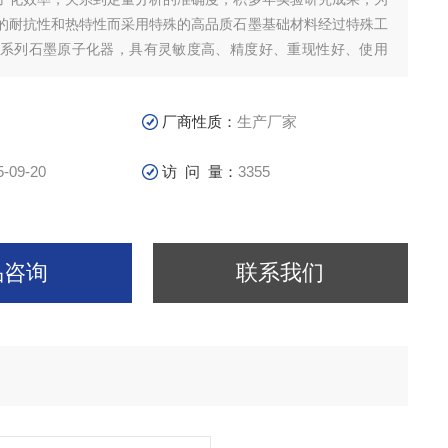
的耐抗性和热特性而采用特殊的高品质石墨基础材料经过特殊工
T系列石墨原子化器，具有灵敏度高、精度好、重现性好、使用
高的特点，其各项测试性能指标均能达到国内外*水平。科创海
厂商性质：
生产厂家
5-09-20
访 问 量：
3355
品咨询
联系我们