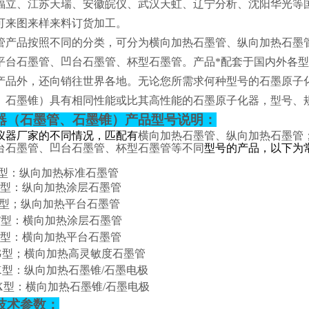
福立、江苏天瑞、安徽皖仪、武汉天虹、辽宁分析、沈阳华光等
可来图来样来料订货加工。
管产品按照不同的分类，可分为横向加热石墨管、纵向加热石墨
平台石墨管、凹台石墨管、杯型石墨管。产品*配套于国内外各
产品外，还向销往世界各地。无论您所需求何种型号的石墨原子
、石墨锥）具有相同性能或比其高性能的石墨原子化器，型号、
器（石墨管、石墨锥）产品型号说明：
仪器厂家的不同情况，匹配有
横向加热石墨管、纵向加热石墨管
台石墨管、凹台石墨管、杯型石墨管等不同
型号的产品，以下为
型：纵向加热标准石墨管
型：纵向加热涂层石墨管
型；纵向加热平台石墨管
T
型：横向加热涂层石墨管
型：横向加热平台石墨管
G
型；横向加热高灵敏度石墨管
X
型：纵向加热石墨锥/石墨电极
X
型：横向加热石墨锥/石墨电极
技术参数：