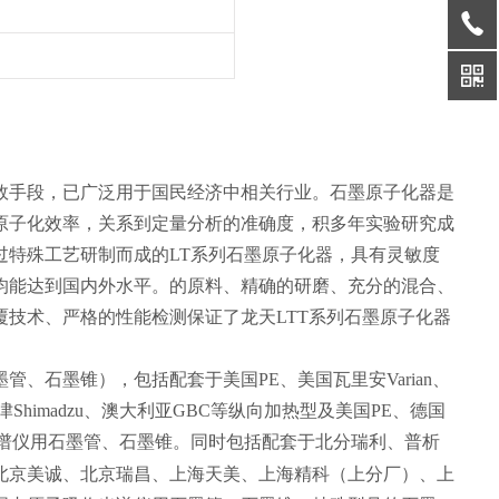
效手段，已广泛用于国民经济中相关行业。石墨原子化器是
原子化效率，关系到定量分析的准确度，积多年实验研究成
特殊工艺研制而成的LT系列石墨原子化器，具有灵敏度
均能达到国内外水平。的原料、精确的研磨、充分的混合、
技术、严格的性能检测保证了龙天LTT系列石墨原子化器
、石墨锥），包括配套于美国PE、美国瓦里安Varian、
本岛津Shimadzu、澳大利亚GBC等纵向加热型及美国PE、德国
谱仪用石墨管、石墨锥。同时包括配套于北分瑞利、普析
北京美诚、北京瑞昌、上海天美、上海精科（上分厂）、上