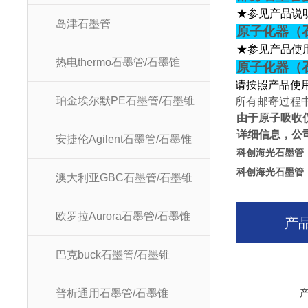
★参见产品说
岛津石墨管
原子化器（
★参见产品使
热电thermo石墨管/石墨锥
原子化器（
★
请按照产品使
珀金埃尔默PE石墨管/石墨锥
★
所有邮寄过程
由于原子吸收
详细信息，公
安捷伦Agilent石墨管/石墨锥
科创海光石墨管
科创海光石墨管
澳大利亚GBC石墨管/石墨锥
欧罗拉Aurora石墨管/石墨锥
产
巴克buck石墨管/石墨锥
普析通用石墨管/石墨锥