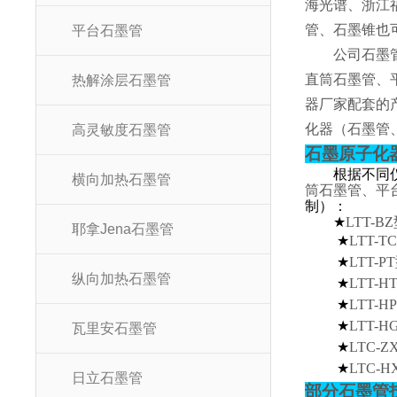
海光谱、浙江
管、石墨锥也
平台石墨管
公司石墨
直筒石墨管、
热解涂层石墨管
器厂家配套的
化器（石墨管
高灵敏度石墨管
石墨原子化
根据不同
横向加热石墨管
筒石墨管、平
制）：
★
LTT-BZ
耶拿Jena石墨管
★
LTT-TC
★
LTT-PT
纵向加热石墨管
★
LTT-H
★
LTT-HP
★
LTT-H
瓦里安石墨管
★
LTC-Z
★
LTC-H
日立石墨管
部分石墨管