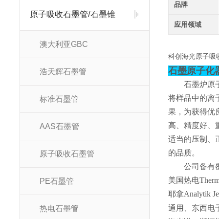
品牌
原子吸收石墨管/石墨锥
应用领域
澳大利亚GBC
科创海光原子吸
石墨原子化
浩天辉石墨管
石墨炉原
将样品中的离
标准石墨管
果，为获得优
高、精度好、
AAS石墨管
适当的压制、
的品质。
原子吸收石墨管
公司备有
美国热电Ther
PE石墨管
耶拿Analyti
通用、东西电
热电石墨管