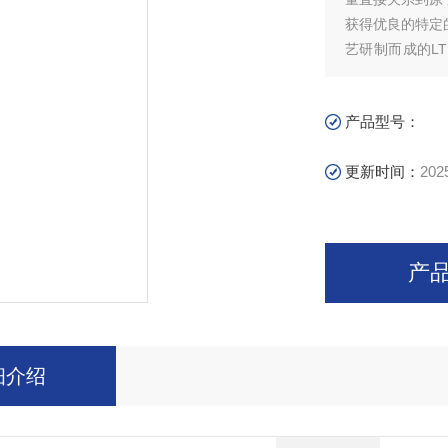
获得优良的特定
艺研制而成的L
寿命长、性价比
光石墨管
产品型号：
更新时间：
202
产
细介绍