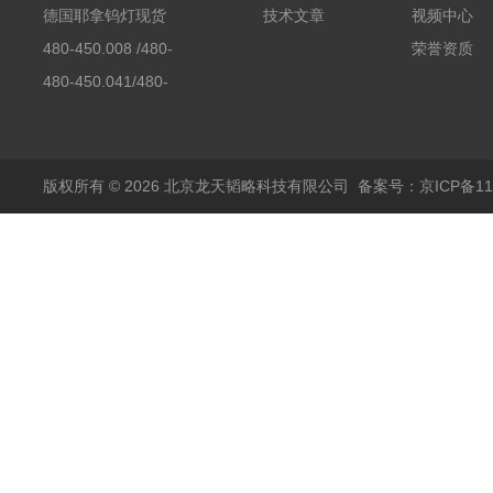
素分析仪反应罐
德国耶拿钨灯现货
技术文章
视频中心
480-450.008 /480-
荣誉资质
450.008C耶拿镉Cd空
480-450.041/480-
心阴极灯（*）
450.041C德国耶拿原
装空心阴极灯钾K现货
包邮
版权所有 © 2026 北京龙天韬略科技有限公司
备案号：京ICP备110