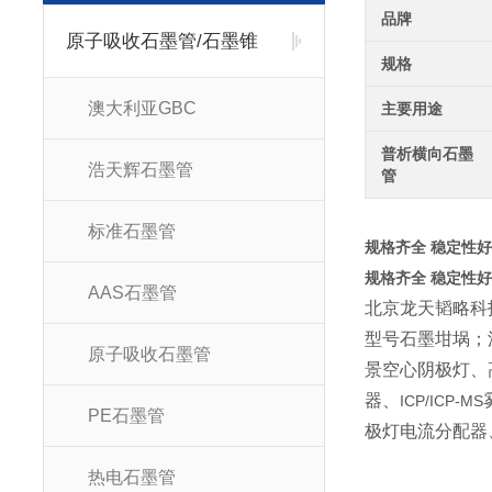
品牌
原子吸收石墨管/石墨锥
规格
澳大利亚GBC
主要用途
普析横向石墨
浩天辉石墨管
管
标准石墨管
规格齐全 稳定性
规格齐全 稳定性
AAS石墨管
北京龙天韬略科
型号石墨坩埚；
原子吸收石墨管
景空心阴极灯、
器、
ICP/ICP-MS
PE石墨管
极灯电流分配器
热电石墨管