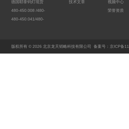
素分析仪反应罐
德国耶拿钨灯现货
技术文章
视频中心
480-450.008 /480-
荣誉资质
450.008C耶拿镉Cd空
480-450.041/480-
心阴极灯（*）
450.041C德国耶拿原
装空心阴极灯钾K现货
包邮
版权所有 © 2026 北京龙天韬略科技有限公司
备案号：京ICP备110