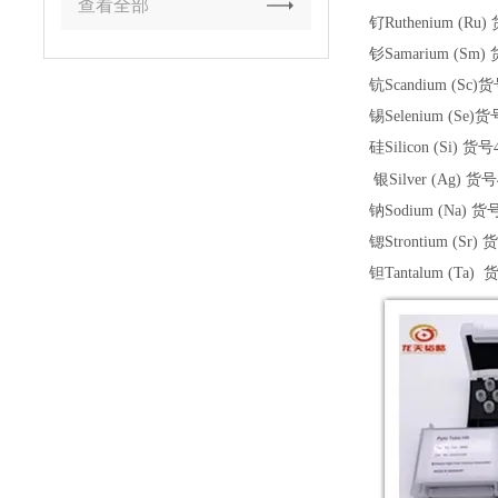
查看全部
钌
Ruthenium (Ru)
钐
Samarium (Sm)
钪
Scandium (Sc)
货
锡
Selenium (Se)
货
硅
Silicon (Si)
货号
银
Silver (Ag)
货号
钠
Sodium (Na)
货
锶
Strontium (Sr)
钽
Tantalum (Ta)