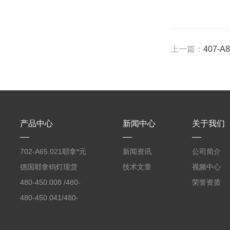
上一篇：
407-
产品中心
新闻中心
关于我们
702-A65.021耶拿*元
新闻资讯
公司简介
素分析仪反应罐
德国耶拿钨灯现货
技术文章
视频中心
480-450.008 /480-
荣誉资质
450.008C耶拿镉Cd空
480-450.041/480-
心阴极灯（*）
450.041C德国耶拿原
装空心阴极灯钾K现货