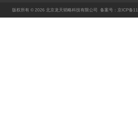
包邮
版权所有 © 2026 北京龙天韬略科技有限公司
备案号：京ICP备110