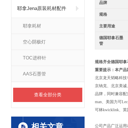
品牌
耶拿Jena原装耗材配件
规格
耶拿耗材
主要用途
德国耶拿石墨
空心阴极灯
管
TOC进样针
规格齐全德国耶拿
重要提示：本产品
AAS石墨管
北京龙天韬略科技
京纳克、北京美诚
品牌，同时兼容配
查看全部分类
man
、美国力可
Lec
可林
kwicklink
、英
相关文章
公司产品广泛运用