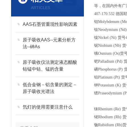
等，在国内外有广
ARTICLES
407-170.532
德国耶拿C
钼
Molybdenum (M
AAS石墨管重现性影响因素
钕
Neodymium (Nd
镍
Nickel (Ni)
货号
原子吸收AAS--元素分析方
铌
Niobium (Nb)
货
法--砷As
锇
Osmium (Os)
货
钯
Palladium (Pd)
原子吸收仪法测定液态醋酸
钴锰中钴、锰的含量
磷
Phosphorus (P)
铂
Platinum (Pt)
货
低合金钢－铝含量的测定－
钾
Potassium (K)
货
原子吸收光谱法
镨
Praseodymium (P
氘灯的使用需要注意什么
铼
Rhenium (Re)
货
铑
Rhodium (Rh)
货
铷
Rubidium (Rb)
货