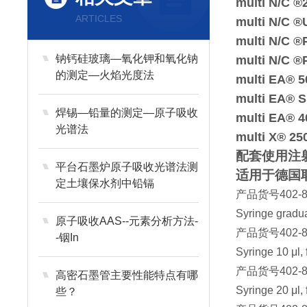
multi N/C ®
ARTICLES
multi N/C 
multi N/C 
钠钙硅玻璃—氧化钾和氧化钠
multi N/C 
的测定—火焰光度法
multi EA® 5
multi EA® S
焊锡—铅量的测定—原子吸收
multi EA® 4
光谱法
multi X® 25
配套使用注射
平台石墨炉原子吸收光谱法测
适用于德国耶
定土壤保水剂中铅镉
产品货号
402-
Syringe gradua
原子吸收AAS--元素分析方法-
产品货号
402-
-铟In
Syringe 10 μl, 
产品货号
402-
高密石墨管主要性能特点有哪
Syringe 20 μl, 
些？