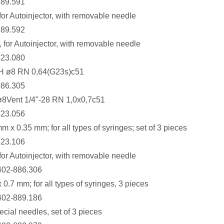
889.591
for Autoinjector, with removable needle
889.592
, for Autoinjector, with removable needle
823.080
 H ø8 RN 0,64(G23s)c51
886.305
8Vent 1/4"-28 RN 1,0x0,7c51
823.056
 x 0.35 mm; for all types of syringes; set of 3 pieces
823.106
for Autoinjector, with removable needle
402-886.306
0.7 mm; for all types of syringes, 3 pieces
402-889.186
ial needles, set of 3 pieces