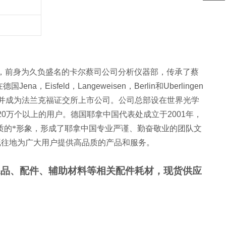
，前身为久负盛名的卡尔蔡司公司分析仪器部，传承了蔡
在德国
Jena
，
Eisfeld
，
Langeweisen
，
Berlin
和
Uberlingen
，并成为法兰克福证交所上市公司。公司总部设在世界光学
20
万个以上的用户。德国耶拿中国代表处成立于
2001
年，
质的*形象，形成了耶拿中国专业严谨、勤奋敬业的团队文
既往地为广大用户提供高品质的产品和服务。
耗品、配件、辅助材料等相关配件耗材，现货供应