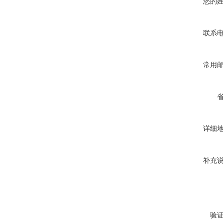
您的
联系
常用
详细
补充
验