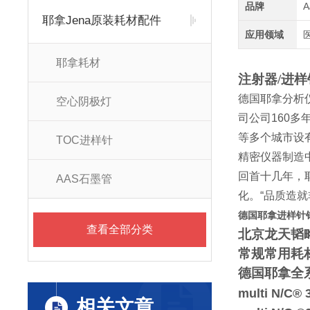
品牌
耶拿Jena原装耗材配件
应用领域
耶拿耗材
注射器/进样
德国耶拿分析
空心阴极灯
司公司
160
多
等多个城市设
TOC进样针
精密仪器制造
回首十几年，
AAS石墨管
化。
“
品质造就
德国耶拿进样针针头4
查看全部分类
北京龙天韬
常规
常用耗
德国耶拿全
multi N/C® 
相关文章