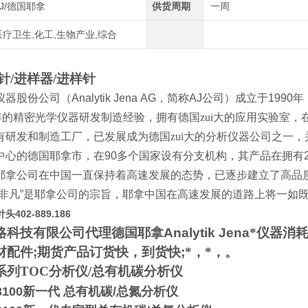
AJ/德国耶拿
供货周期
一周
医疗卫生,化工,生物产业,综合
针/进样器/进样针
仪器股份公司（
Analytik Jena AG
，简称
AJ
公司）成立于
1990
年
年的精密光学仪器研发制造经验，拥有德国zui大的应用实验室，
有研发和制造工厂，已发展成为德国zui大的分析仪器公司之一
中心的德国耶拿市，在
90
多个国家设有分支机构，其产品在拥有
耶拿公司在中国一直保持着高速发展的态势，已逐步建立了高品
非凡
”
是耶拿公司的宗旨，耶拿中国在高速发展的道路上将一如
02-889.186
略科技有限公司
代理
德国耶拿
Analytik Jena
*
仪器消
材配件
;
期货产品订货快，到货快
;
*，*，
。
系列
TOC
分析仪/总有机碳分析仪
3100
新一代 总有机碳/总氮分析仪