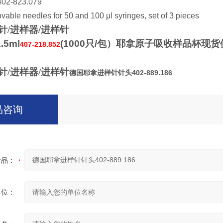
402-823.079
able needles for 50 and 100 μl syringes, set of 3 pieces
针/进样器/进样针
1.5ml
(1000
只
/
包）耶拿原子吸收样品杯现货
407-218.852
针/进样器/进样针
德国耶拿进样针针头402-889.186
品咨询
产品：
单位：