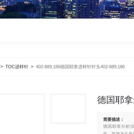
>
TOC进样针
>
402-889.186德国耶拿进样针针头402-889.186
德国耶拿进
简要描述：
德国耶拿分析仪器股
年，前身为久负