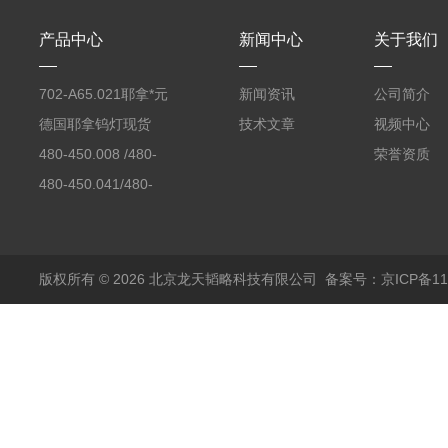
产品中心
新闻中心
关于我们
702-A65.021耶拿*元
新闻资讯
公司简介
素分析仪反应罐
德国耶拿钨灯现货
技术文章
视频中心
480-450.008 /480-
荣誉资质
450.008C耶拿镉Cd空
480-450.041/480-
心阴极灯（*）
450.041C德国耶拿原
装空心阴极灯钾K现货
包邮
版权所有 © 2026 北京龙天韬略科技有限公司
备案号：京ICP备110