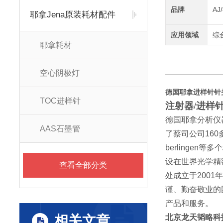
品牌
A
耶拿Jena原装耗材配件
应用领域
综
耶拿耗材
空心阴极灯
德国耶拿进样针针头40
TOC进样针
注射器/进样针
德国耶拿分析仪
AAS石墨管
了蔡司公司
160
berlingen
等多个
设在世界光学精
查看全部分类
处成立于
2001
谨、勤奋敬业的
产品和服务。
相关文章
北京龙天韬略科