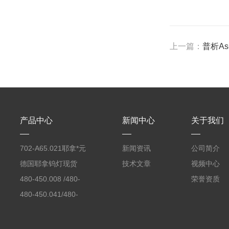
上一篇：
普析As
产品中心
新闻中心
关于我们
702-A65.021耶拿*元
新闻资讯
公司简介
素分析仪反应罐
德国耶拿钨灯现货
技术文章
视频中心
480-450.008 /480-
荣誉资质
450.008C耶拿镉Cd空
480-450.041/480-
心阴极灯（*）
450.041C德国耶拿原
装空心阴极灯钾K现货