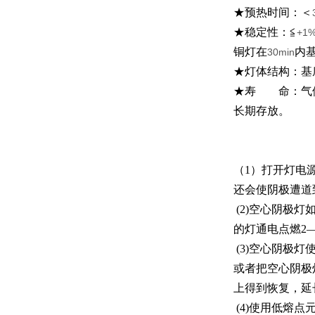
★预热时间：＜
★稳定性：≦
+1
铜灯在
内
30min
★灯体结构：基
★寿 命：气体
长期存放。
（1）打开灯电
还会使阴极遭道
(2)空心阴极
的灯通电点燃2
(3)空心阴极
或者把空心阴极
上得到恢复，延
(4)使用低熔