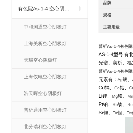
品牌
有色院As-1-4 空心阴极灯
规格
中和测通空心阴极灯
主要用途
上海美析空心阴极灯
普析As-1-4有
AS-1-4型
天瑞空心阴极灯
光谱、美析、福
普析As-1-4有色
上海仪电空心阴极灯
元素有：
银、
Ag
Cd镉、
钴、
Co
C
浩天晖空心阴极灯
Li锂、
镁、
Mg
M
Pt铂、
铷、
Rb
Re
普析通用空心阴极灯
Sr锶、
钽、
Ta
Te
北分瑞利空心阴极灯