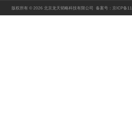
包邮
版权所有 © 2026 北京龙天韬略科技有限公司
备案号：京ICP备110