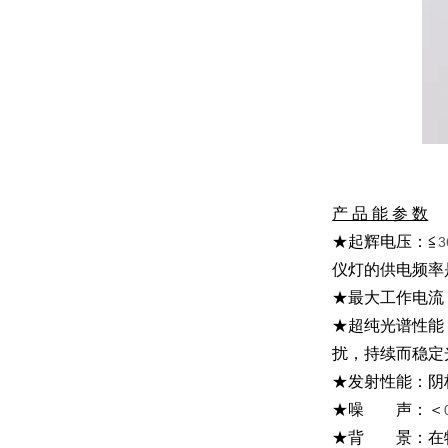
产 品 能 参 数
★起辉电压：≦
3
仪灯的供电频率
★最大工作电流
★超纯光谱性能
扰，持续而稳定
★发射性能：阴
★噪 声：＜
★背 景：在特