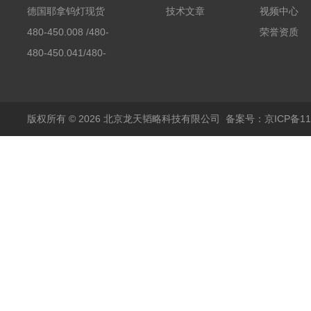
素分析仪反应罐
德国耶拿钨灯现货
技术文章
视频中心
480-450.008 /480-
荣誉资质
450.008C耶拿镉Cd空
480-450.041/480-
心阴极灯（*）
450.041C德国耶拿原
装空心阴极灯钾K现货
包邮
版权所有 © 2026 北京龙天韬略科技有限公司
备案号：京ICP备110