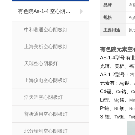
品牌
有
有色院As-1-4 空心阴极灯
规格
Ag
中和测通空心阴极灯
主要用途
原
上海美析空心阴极灯
有色院元素空心
AS-1-4
型号 有
天瑞空心阴极灯
光谱、美析、福
AS-1-2
型号：
2
上海仪电空心阴极灯
元素有：
银、
Ag
Cd
镉、
钴、
Co
C
浩天晖空心阴极灯
Li
锂、
镁、
Mg
M
Pt
铂、
铷、
Rb
Re
普析通用空心阴极灯
Sr
锶、
钽、
Ta
Te
北分瑞利空心阴极灯