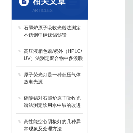
相关文章
ARTICLES
石墨炉原子吸收光谱法测定
不锈钢中砷锑锡铋铅
高压液相色谱/紫外（HPLC/
UV）法测定聚合物中多溴联
苯（PBB）与多溴联苯醚
（PBDE）范围，应用及方
原子荧光灯是一种低压气体
法概述
放电光源
硝酸铝对石墨炉原子吸收光
谱法测定饮用水中铍的改进
高性能空心阴极灯的几种异
常现象及处理方法