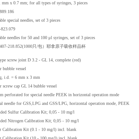
x 0.7 mm; for all types of syringes, 3 pieces
89.186
pecial needles, set of 3 pieces
23.079
eedles for 50 and 100 μl syringes, set of 3 pieces
407-218.852(1000只/包）耶拿原子吸收样品杯
pe screw joint D 3.2 - GL 14, complete (red)
r bubble vessel
g, i.d. = 6 mm x 3 mm
r screw cap GL 14 bubble vessel
 perforated for special needle PEEK in horizontal operation mode
al needle for GSS,LPG and GSS/LPG, horizontal operation mode, PEEK
ed Sulfur Calibration Kit; 0,05 - 10 mg/l
ed Nitrogen Calibration Kit; 0,05 - 10 mg/l
Calibration Kit (0.1 - 10 mg/l) incl. blank
Calibration Kit (10 - 100 mg/l) incl. blank