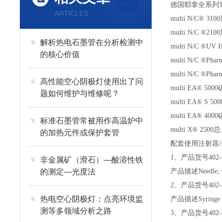
德国耶拿全系列T
ARTICLES
multi N/C® 
multi N/C 
解析热电石墨管在分析检测中
multi N/C 
的核心价值
multi N/C ®
multi N/C ®
高性能空心阴极灯使用出了问
multi EA® 
题如何维护与维修呢？
multi EA® 
multi EA® 
标准石墨管常被用作高温炉中
multi X® 25
的加热元件或保护套管
配套使用注射器/
1
、产品货号
402-
非金属矿（滑石）—酸溶性铁
的测定—光度法
产品描述Needle; 0.63
2、产品货号402-8
热电空心阴极灯：点亮环境监
产品描述Syringe 20 μ
测等多领域分析之路
3
、产品货号402-8