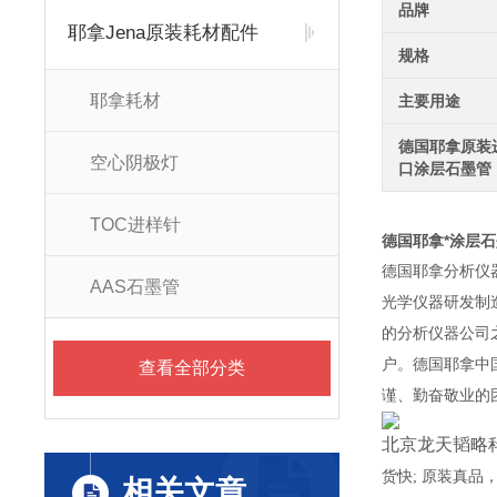
品牌
耶拿Jena原装耗材配件
规格
耶拿耗材
主要用途
德国耶拿原装
空心阴极灯
口涂层石墨管
TOC进样针
德国耶拿*涂层
德国耶拿分析仪器
AAS石墨管
光学仪器研发制造经
的分析仪器公司
户。德国耶拿中
查看全部分类
谨、勤奋敬业的
北京龙天韬略
货快
;
原装真品
相关文章