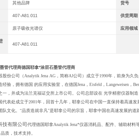
其他品牌
货号
407-A81.011
供货周期
原子吸收光谱仪
应用领域
进
407-A81.011
石墨管代理商
德国耶拿*涂层石墨管代理商
股份公司（Analytik Jena AG，简称AJ公司）成立于1990年，前
验，拥有德国 的应用实验室，在德国Jena，Eisfeld，Langeweisen，B
之一，并成为法兰克福证交所上市公司。公司总部设在 光学精密仪器制造 
国代表处成立于2001年，回首十几年，耶拿公司在中国一直保持着高速发
团队文化。“品质造就非凡”是耶拿公司的宗旨，耶拿中国在高速发展的道
科技有限公司
代理德国耶拿
Analytik Jena
*仪器消耗品、配件、辅助材料
，品质，技术支持。