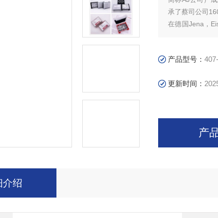
承了蔡司公司1
在德国Jena，Eis
和制造工厂，已
产品型号：
407
更新时间：
202
产
细介绍