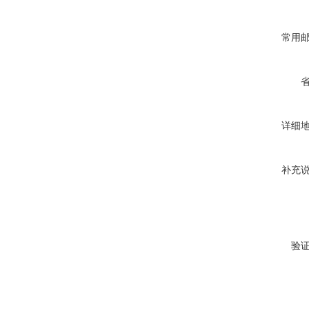
常用
详细
补充
验