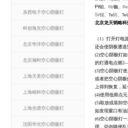
Pt铂、
铷、
Rb
Re
东西电子空心阴极灯
Sr锶、
钽、
Ta
Te
北京龙天韬略科
科创海光空心阴极灯
（1）打开灯电
北京华洋空心阴极灯
还会使阴极遭道
(2)空心阴极
北京瀚时空心阴极灯
的灯通电点燃2
(3)空心阴极
上海天美空心阴极灯
或者把空心阴极
上得到恢复，延
上海精科空心阴极灯
(4)使用低熔
(5)取放或装
上海光谱空心阴极灯
如发现窗口有油
(6)空心阴极
沈阳华光空心阴极灯
理，切勿随便乱