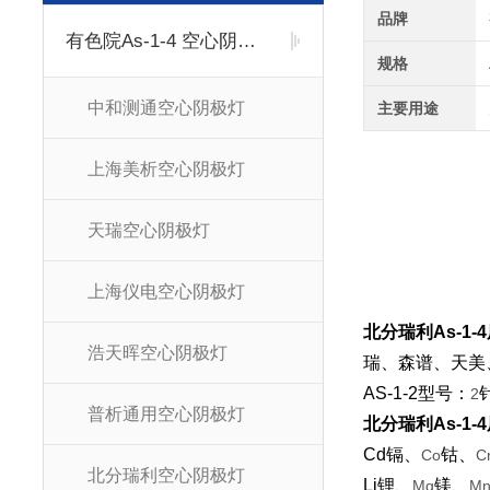
品牌
有色院As-1-4 空心阴极灯
规格
中和测通空心阴极灯
主要用途
上海美析空心阴极灯
天瑞空心阴极灯
上海仪电空心阴极灯
北分瑞利As-1
浩天晖空心阴极灯
瑞、森谱、天美
AS-1-2型号：
2
普析通用空心阴极灯
北分瑞利As-1
Cd镉、
钴、
Co
C
北分瑞利空心阴极灯
Li锂、
镁、
Mg
M