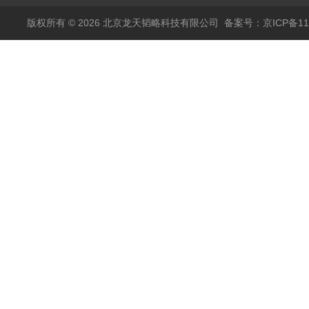
包邮
版权所有 © 2026 北京龙天韬略科技有限公司
备案号：京ICP备110