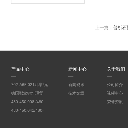
上一篇：
普析石
产品中心
新闻中心
关于我们
702-A65.021耶拿*元
新闻资讯
公司简介
素分析仪反应罐
德国耶拿钨灯现货
技术文章
视频中心
480-450.008 /480-
荣誉资质
450.008C耶拿镉Cd空
480-450.041/480-
心阴极灯（*）
450.041C德国耶拿原
装空心阴极灯钾K现货