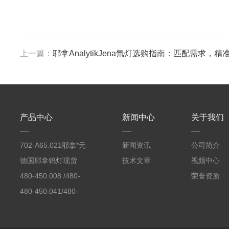
上一篇：
耶拿AnalytikJena氘灯选购指南：匹配需求，精
产品中心
新闻中心
关于我们
702-A65.021耶拿*元
新闻资讯
公司简介
素分析仪反应罐
德国耶拿钨灯现货
技术文章
视频中心
480-450.008 /480-
荣誉资质
450.008C耶拿镉Cd空
480-450.041/480-
心阴极灯（*）
450.041C德国耶拿原
装空心阴极灯钾K现货