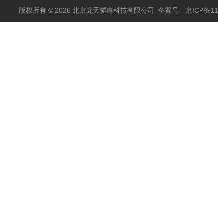
包邮
版权所有 © 2026 北京龙天韬略科技有限公司
备案号：京ICP备110