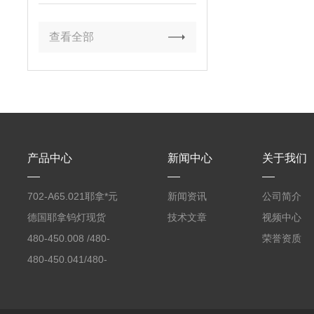
查看全部
产品中心
新闻中心
关于我们
702-A65.021耶拿*元
新闻资讯
公司简介
素分析仪反应罐
德国耶拿钨灯现货
技术文章
视频中心
480-450.008 /480-
荣誉资质
450.008C耶拿镉Cd空
480-450.041/480-
心阴极灯（*）
450.041C德国耶拿原
装空心阴极灯钾K现货