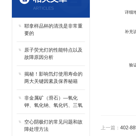
ARTICLES
详细
耶拿样品杯的清洗是非常重
补充
要的
原子荧光灯的性能特点以及
故障原因分析
验
揭秘！影响氘灯使用寿命的
两大关键因素及保养秘籍
非金属矿（滑石）—氧化
钾、氧化钠、氧化钙、三氧
化二铁的测定—原子吸收光
谱法
空心阴极灯的常见问题和故
上一篇：
402-
障处理方法