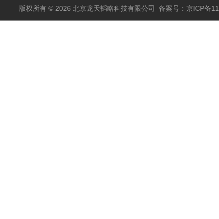
包邮
版权所有 © 2026 北京龙天韬略科技有限公司
备案号：京ICP备110