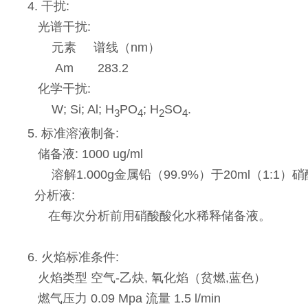
4. 干扰:
光谱干扰:
元素 谱线（nm）
Am 283.2
化学干扰:
W; Si; Al; H
PO
; H
SO
.
3
4
2
4
5. 标准溶液制备:
储备液: 1000 ug/ml
溶解1.000g金属铅（99.9%）于20ml（1:1）硝
分析液:
在每次分析前用硝酸酸化水稀释储备液。
6. 火焰标准条件:
火焰类型 空气-乙炔, 氧化焰（贫燃,蓝色）
燃气压力 0.09 Mpa 流量 1.5 l/min