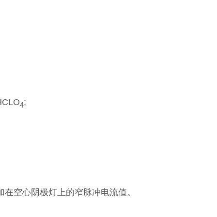
HCLO
;
4
时加在空心阴极灯上的窄脉冲电流值。