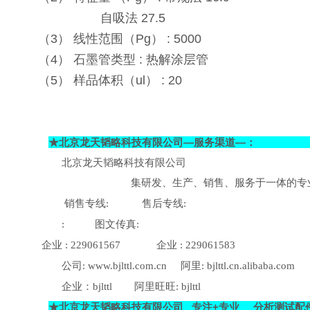
自吸法 27.5
（3） 线性范围（Pg） : 5000
（4） 石墨管类型 : 热解涂层管
（5） 样品体积（ul） : 20
★
北京龙天韬略科技有限公司—服务渠道—：
北京龙天韬略科技有限公司
集研发、生产、销售、服务于一体的专
销售专线
售后专线
:
:
图文传真
:
:
企业
企业
: 229061567
: 229061583
公司
阿里
:
www.bjlttl.com.cn
: bjlttl.cn.alibaba.com
企业：
阿里旺旺
bjlttl
: bjlttl
★
北京龙天韬略科技有限公司
专注
+
专业
分析测试配