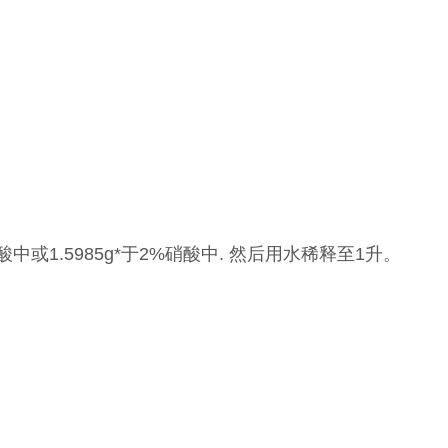
酸中或1.5985g*于2%硝酸中. 然后用水稀释至1升。