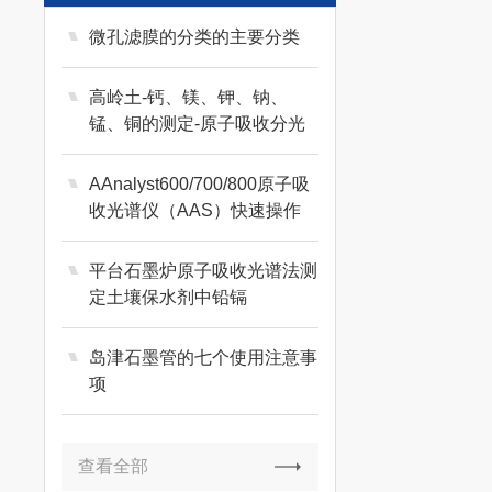
微孔滤膜的分类的主要分类
高岭土-钙、镁、钾、钠、
锰、铜的测定-原子吸收分光
光度法
AAnalyst600/700/800原子吸
收光谱仪（AAS）快速操作
指南（火焰）
平台石墨炉原子吸收光谱法测
定土壤保水剂中铅镉
岛津石墨管的七个使用注意事
项
查看全部