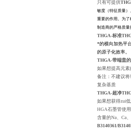
只有
可提供
THG
敏度（特征质量）
重要的作用。为了
制造商的严格质量
THGA-
标
*的横向加热平
的原子化效率。
THGA-
带
如果想提高元素
备注：不建议将
复杂基质
THGA-
超净T
如果想获得zui
HGA石墨管使
含量的Na、Ca、
B3140361/B3140