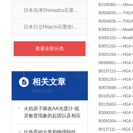
B3140362------Ultra
日本岛津Shimadzu石墨管/石墨锥
B0504035------THGA G
B0504036------THGA G
日本日立Hitachi石墨管/石墨锥
B3002103------Modifi
B3002102------Modifi
B3001262------HGA G
查看全部分类
B3001264------HGA G
N9300651------HGA G
B0137113------HGA Gr
相关文章
B3001253------HGA G
B0070699------HGA G
ARTICLES
B0105197----- HGA Gra
B0135653------HGA Gr
火焰原子吸收AA光度计-低
B3000342------HGA Gr
灵敏度现象的起因以及相应
B0091504------HGA Gr
的对策
B0137111------HGA T
比色皿的分类和物理特性