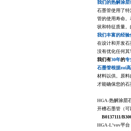
我们的热
石墨管使用了特
管的使用寿命。
状和特征质量。
我们丰
在设计和开发石
没有优化任何其
我们有
30
年
的
专
石墨管根据zui
材料以供
。原料
才能确保您的石
HGA-
热解涂层石墨
开槽石墨管（可以
B0137111/B30
HGA-L’vov
平台 