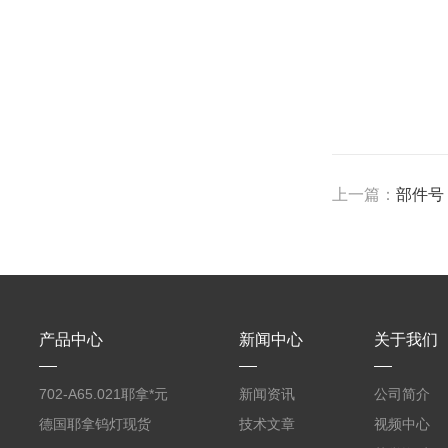
上一篇：
部件号：
产品中心
新闻中心
关于我们
702-A65.021耶拿*元
新闻资讯
公司简介
素分析仪反应罐
德国耶拿钨灯现货
技术文章
视频中心