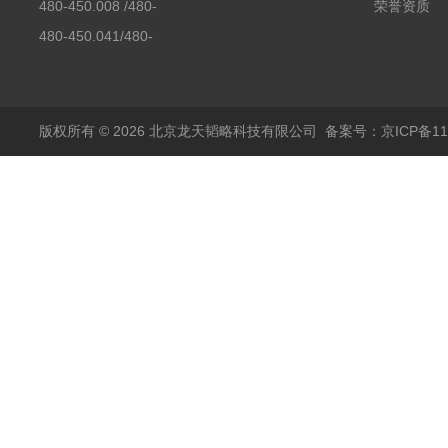
480-450.008 /480-
荣誉资质
450.008C耶拿镉Cd空
480-450.041/480-
心阴极灯（*）
450.041C德国耶拿原
装空心阴极灯钾K现货
包邮
版权所有 © 2026 北京龙天韬略科技有限公司
备案号：京ICP备110