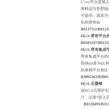
L’vov
平台是插入
将样品与管壁隔
可提供：蒸发为
长的管寿命
B0137112/B0121
HGA-
带有平台的热
B0105197/B0135
HGA-
带有集成平
带有集成平台的
容纳zui多
50μL
的单独平台相比
B3001262/B3001
HGA-
该
HGA
石墨炉石
计，以便*嵌入
B0128495/B313