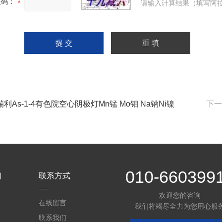
证码：
请输入计算结果（填写阿拉
利As-1-4有色院空心阴极灯Mn锰 Mo钼 Na钠Ni镍
下一
010-660399
们
联系方式
欢迎您的咨询
在线留言
我们将竭尽全力为您用心服
联系我们