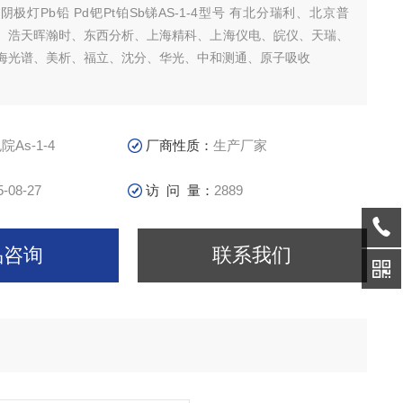
极灯Pb铅 Pd钯Pt铂Sb锑AS-1-4型号 有北分瑞利、北京普
、浩天晖瀚时、东西分析、上海精科、上海仪电、皖仪、天瑞、
海光谱、美析、福立、沈分、华光、中和测通、原子吸收
院As-1-4
厂商性质：
生产厂家
5-08-27
访 问 量：
2889
品咨询
联系我们