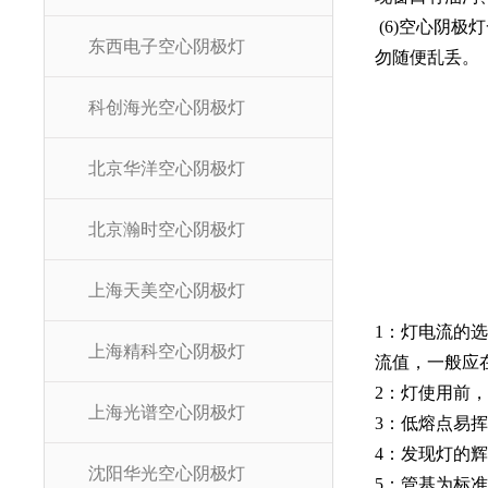
(6)空心阴
东西电子空心阴极灯
勿随便乱丢。
科创海光空心阴极灯
北京华洋空心阴极灯
北京瀚时空心阴极灯
上海天美空心阴极灯
1：灯电流的
上海精科空心阴极灯
流值，一般应在
2：灯使用前
上海光谱空心阴极灯
3：低熔点易
4：发现灯的
沈阳华光空心阴极灯
5：管基为标准