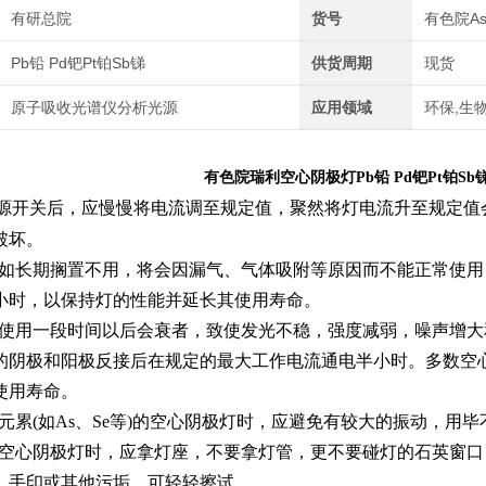
有研总院
货号
有色院As-
Pb铅 Pd钯Pt铂Sb锑
供货周期
现货
原子吸收光谱仪分析光源
应用领域
环保,生
有色院瑞利空心阴极灯Pb铅 Pd钯Pt铂Sb
源开关后，应慢慢将电流调至规定值，聚然将灯电流升至规定值
破坏。
极灯如长期搁置不用，将会因漏气、气体吸附等原因而不能正常使用
3小时，以保持灯的性能并延长其使用寿命。
极灯使用一段时间以后会衰者，致使发光不稳，强度减弱，噪声增
的阴极和阳极反接后在规定的最大工作电流通电半小时。多数空
使用寿命。
点元累(如As、Se等)的空心阴极灯时，应避免有较大的振动，
装卸空心阴极灯时，应拿灯座，不要拿灯管，更不要碰灯的石英窗
、手印或其他污垢，可轻轻擦试