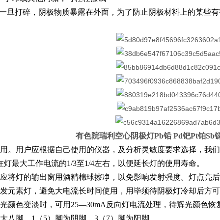
极灯一旦打碎，阴极物质暴露在外面，为了防止阴极材料上的某些
有色院瑞利空心阴极灯Pb铅 Pd钯Pt铂Sb
选用。用户应根据自己使用的仪器，及分析灵敏度要求选择，我
灯最大工作电流的1/3至1/4左右，以便延长灯的使用寿命。
，应将灯的输出窗用酒精棉球擦净，以免影响发射强度。灯点亮
挥发元素灯，避免大电流长时间使用，用毕须待阴极灯冷却后方
辉光颜色变淡时，可用25—30mA反向灯电流处理，待辉光颜色
大八脚，1（5）脚为阴脚，3（7）脚为阳脚。