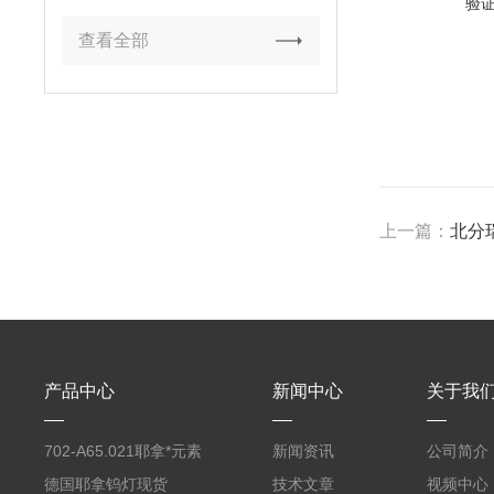
验
查看全部
上一篇：
北分瑞
产品中心
新闻中心
关于我
702-A65.021耶拿*元素
新闻资讯
公司简介
分析仪反应罐
德国耶拿钨灯现货
技术文章
视频中心