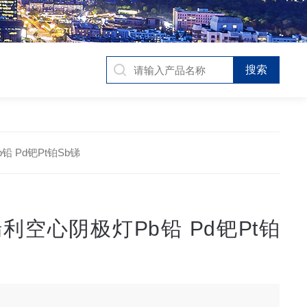
铅 Pd钯Pt铂Sb锑
利空心阴极灯Pb铅 Pd钯Pt铂