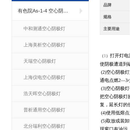
品牌
有色院As-1-4 空心阴极灯
规格
中和测通空心阴极灯
主要用途
上海美析空心阴极灯
打开灯电
（
1
）
天瑞空心阴极灯
使阴极遭道到
(2)空心阴
上海仪电空心阴极灯
通电点燃2—
(3)空心阴
浩天晖空心阴极灯
把空心阴极灯
复，延长灯的
普析通用空心阴极灯
(4)使用低熔
(5)取放或
北分瑞利空心阴极灯
现窗口有油污