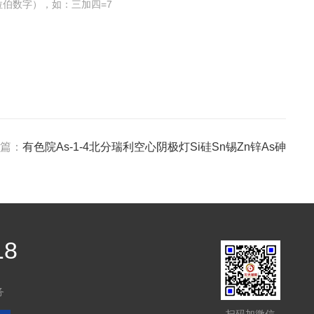
伯数字），如：三加四=7
篇：
有色院As-1-4北分瑞利空心阴极灯Si硅Sn锡Zn锌As砷
18
务
扫码加微信