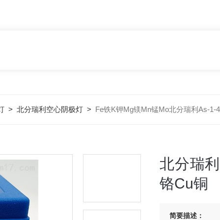
灯
>
北分瑞利空心阴极灯
>
Fe铁K钾Mg镁Mn锰Mo北分瑞利As-1
北分瑞利A
铬Cu铜
简要描述：