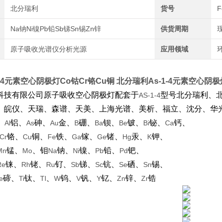
北分瑞利
货号
Na钠Ni镍Pb铅Sb锑Sn锡Zn锌
供货周期
原子吸收光谱仪分析光源
应用领域
-4元素空心阴极灯Co钴Cr铬Cu铜
北分瑞利As-1-4元素空心阴极
科技有限公司原子吸收空心阴极灯配套于
型号北分瑞利、
AS-1-4
、皖仪、天瑞、森谱、天美、上海光谱、美析、福立、沈分、华
、
铝、
砷、
金、
硼、
钡、
铍、
铋、
钙、
Al
As
Au
B
Ba
Be
Bi
Ca
铬、
铜、
铁、
镓、
锗、
汞、
钾、
Cr
Cu
Fe
Ga
Ge
Hg
K
锰、
、钼
钠、
镍、
铅、
钯、
Mn
Mo
Na
Ni
Pb
Pd
铼、
铑、
钌、
锑、
钪、
硒、
锡、
Re
Rh
Ru
Sb
Sc
Se
Sn
碲、
钛、
、
钨、
钒、
钇、
锌、
锆
e
Ti
Tl
W
V
Y
Zn
Zr