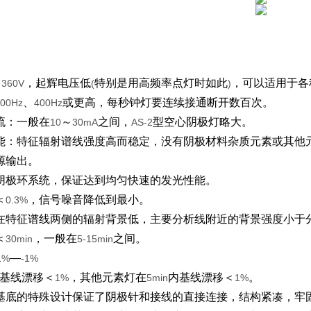
≦
，起辉电压低
特别是用高频率点灯时如此
，可以适用于各
360V
(
)
、
或更高，每秒钟灯要连续接通断开数百次。
00Hz
400Hz
流：一般在
～
之间，
型空心阴极灯略大。
10
30mA
AS-2
能：特征辐射谱线强度高而稳定，没有阴极材料杂质元素或其他
源输出。
阴极环系统，保证达到均匀快速的发光性能。
＜
，信号噪音降低到最小。
0.3%
特征谱线两侧的辐射背景低，主要分析线附近的背景强度小于
＜
，一般在
之间。
30min
5-15min
—
1%
-1%
基线漂移＜
，其他元素灯在
内基线漂移＜
。
1%
5min
1%
基底的特殊设计保证了阴极针和接线的直接连接，结构紧凑，牢