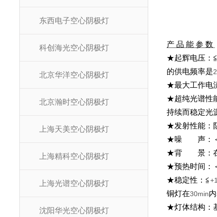
东西电子空心阴极灯
产 品 能 参 数
科创海光空心阴极灯
★起辉电压：
的供电频率是
2
北京华洋空心阴极灯
★最大工作电
★超纯光谱性
北京瀚时空心阴极灯
持续而稳定光
★发射性能：
上海天美空心阴极灯
★噪 声：
★背 景：在
上海精科空心阴极灯
★预热时间：
★稳定性：≦
+
上海光谱空心阴极灯
铜灯在
内
30min
★灯体结构：
沈阳华光空心阴极灯