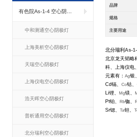
品牌
有色院As-1-4 空心阴极灯
规格
中和测通空心阴极灯
主要用途
上海美析空心阴极灯
北分瑞利As-1
北京龙天韬略
天瑞空心阴极灯
科、上海仪电
元素有：
银
Ag
上海仪电空心阴极灯
Cd
镉、
钴、
Co
Li
锂、
镁、
Mg
浩天晖空心阴极灯
Pt
铂、
铷、
Rb
Sr
锶、
钽、
Ta
T
普析通用空心阴极灯
北分瑞利空心阴极灯