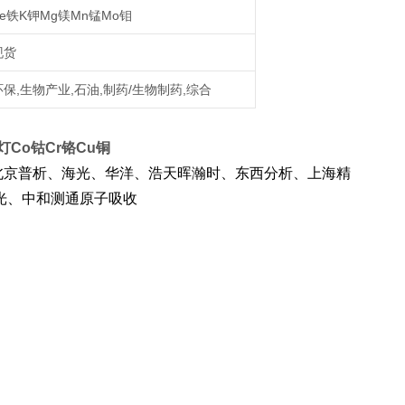
Fe铁K钾Mg镁Mn锰Mo钼
现货
环保,生物产业,石油,制药/生物制药,综合
灯Co钴Cr铬Cu铜
北京普析、海光、华洋、浩天晖瀚时、东西分析、上海精
光、中和测通原子吸收