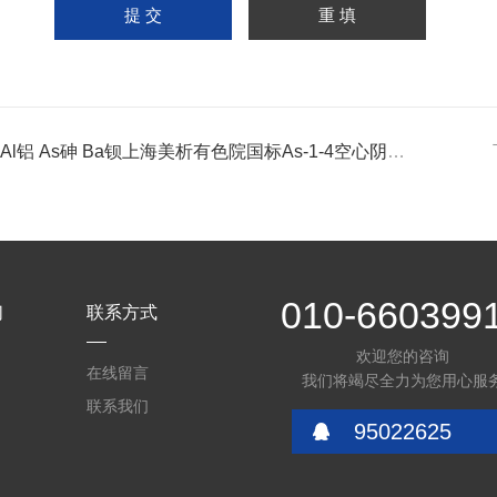
 Al铝 As砷 Ba钡上海美析有色院国标As-1-4空心阴极灯
010-660399
们
联系方式
欢迎您的咨询
在线留言
我们将竭尽全力为您用心服
联系我们
95022625