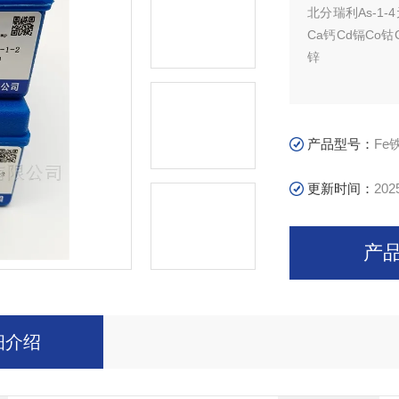
北分瑞利As-1-
Ca钙Cd镉Co钴
锌
产品型号：
Fe
更新时间：
202
产
细介绍