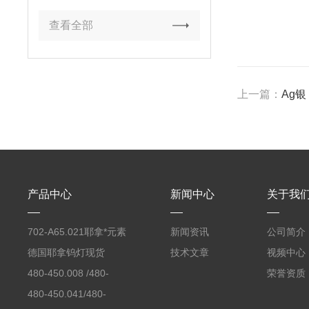
查看全部
上一篇：
Ag银
产品中心
新闻中心
关于我
702-A65.021耶拿*元素
新闻资讯
公司简介
分析仪反应罐
德国耶拿钨灯现货
技术文章
视频中心
480-450.008 /480-
荣誉资质
450.008C耶拿镉Cd空
480-450.041/480-