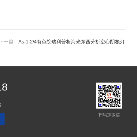
下一篇：
As-1-2/4有色院瑞利普析海光东西分析空心阴极灯
18
务
扫码加微信