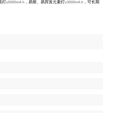
素灯
，易熔、易挥发元素灯
，可长期
≥5000mA.h
≥3000mA.h