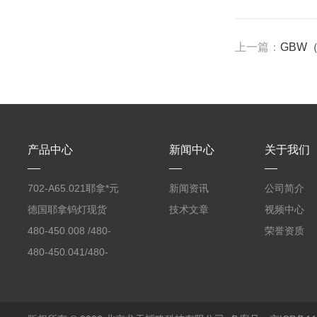
上一篇：
GBW
产品中心
新闻中心
关于我们
702-A65.021耶拿*元
新闻资讯
公司简介
素分析仪反应罐
德国耶拿钨灯现货
技术文章
视频中心
480-450.008 /480-
荣誉资质
450.008C耶拿镉Cd空
480-450.041/480-
心阴极灯（*）
450.041C德国耶拿原
装空心阴极灯钾K现货
包邮