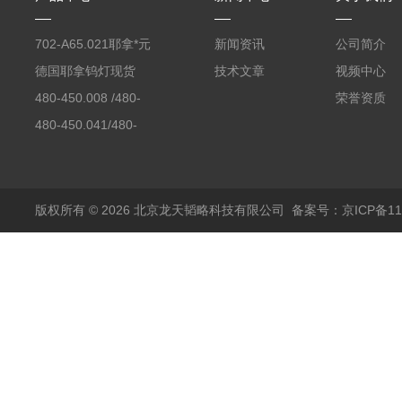
702-A65.021耶拿*元
新闻资讯
公司简介
素分析仪反应罐
德国耶拿钨灯现货
技术文章
视频中心
480-450.008 /480-
荣誉资质
450.008C耶拿镉Cd空
480-450.041/480-
心阴极灯（*）
450.041C德国耶拿原
装空心阴极灯钾K现货
包邮
版权所有 © 2026 北京龙天韬略科技有限公司
备案号：京ICP备110