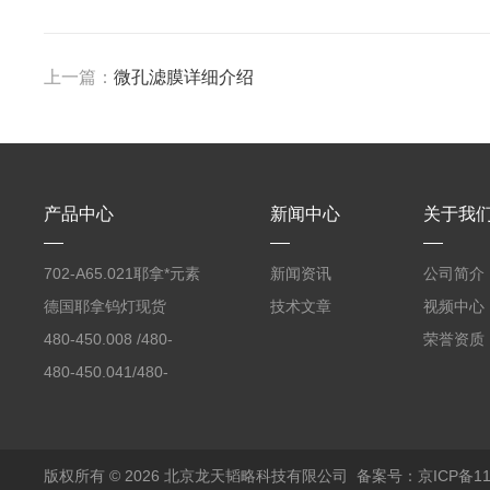
上一篇：
微孔滤膜详细介绍
产品中心
新闻中心
关于我
702-A65.021耶拿*元素
新闻资讯
公司简介
分析仪反应罐
德国耶拿钨灯现货
技术文章
视频中心
480-450.008 /480-
荣誉资质
450.008C耶拿镉Cd空
480-450.041/480-
心阴极灯（*）
450.041C德国耶拿原
装空心阴极灯钾K现货
包邮
版权所有 © 2026 北京龙天韬略科技有限公司
备案号：京ICP备110