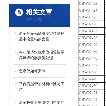
GBW07423
GBW07424
相关文章
GBW07425
ARTICLES
GBW07426
GBW07427
原子荧光光谱法测定植物样
GBW07428
品中痕量镉的含量
GBW07429
GBW07430
冷却循环水机水位报警指示
闪烁蜂鸣器报警处理
GBW07446
GBW07447
色谱仪如何安装
GBW07448
GBW07449
平台石墨管的材料特性与工
GBW07450
艺
GBW07451
GBW07452
原子吸收石墨管使用中要注