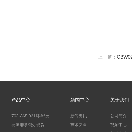
上一篇：
GBW
产品中心
新闻中心
关于我们
702-A65.021耶拿*元
新闻资讯
公司简介
素分析仪反应罐
德国耶拿钨灯现货
技术文章
视频中心