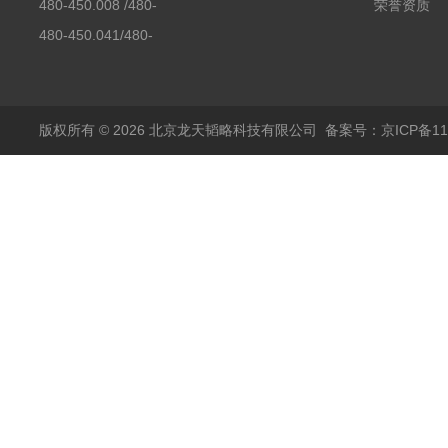
480-450.008 /480-
荣誉资质
450.008C耶拿镉Cd空
480-450.041/480-
心阴极灯（*）
450.041C德国耶拿原
装空心阴极灯钾K现货
包邮
版权所有 © 2026 北京龙天韬略科技有限公司
备案号：京ICP备110