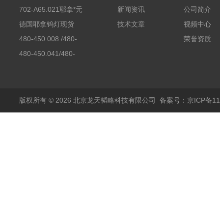
702-A65.021耶拿*元
新闻资讯
公司简介
素分析仪反应罐
德国耶拿钨灯现货
技术文章
视频中心
480-450.008 /480-
荣誉资质
450.008C耶拿镉Cd空
480-450.041/480-
心阴极灯（*）
450.041C德国耶拿原
装空心阴极灯钾K现货
包邮
版权所有 © 2026 北京龙天韬略科技有限公司
备案号：京ICP备110