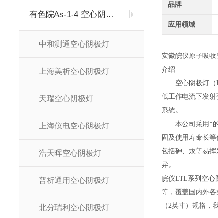
品牌
有色院As-1-4 空心阴极灯
应用领域
中和测通空心阴极灯
安徽皖仪原子吸收
介绍
上海美析空心阴极灯
空心阴极灯（
低工作电流下发射
天瑞空心阴极灯
系统。
本公司采用*
上海仪电空心阴极灯
固及使用寿命长等
包括砷、汞等易挥
浩天晖空心阴极灯
异。
皖仪
LTL系列空心阴极
普析通用空心阴极灯
等，覆盖国内外各
（2英寸）规格，
北分瑞利空心阴极灯