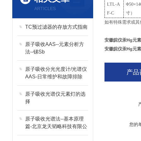
LTL-A
Φ50×1
ARTICLES
F-C
寸）
如有特殊需求或其
TC预过滤器的存放方式指南
安徽皖仪汞Hg元
原子吸收AAS--元素分析方
安徽皖仪汞Hg元
法--锑Sb
原子吸收分光光度计/光谱仪
产品
AAS-日常维护和故障排除
原子吸收光谱仪元素灯的选
择
原子吸收光谱法--基本原理
您的
篇-北京龙天韬略科技有限公
司