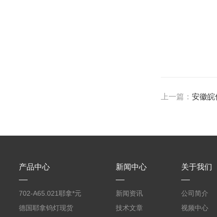
上一篇：
安徽皖
产品中心
新闻中心
关于我们
702-A65.021耶拿*元
新闻资讯
公司简介
素分析仪反应罐
德国耶拿钨灯现货
技术文章
视频中心