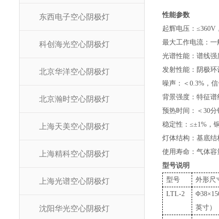
性能参数
东西电子空心阴极灯
起辉电压：
≤36
最大工作电流：一
科创海光空心阴极灯
光谱性能：谱线强
发射性能：阴极环
北京华洋空心阴极灯
噪声：＜
0.3%，
背景强度：特征谱
北京瀚时空心阴极灯
预热时间：＜
30
稳定性：
≤±1%
上海天美空心阴极灯
灯体结构：基底结
使用寿命：气体容
上海精科空心阴极灯
型号说明
型号
外形尺
上海光谱空心阴极灯
LTL-2
Φ38×15
英寸）
沈阳华光空心阴极灯