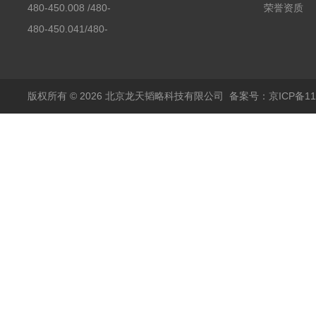
480-450.008 /480-
荣誉资质
450.008C耶拿镉Cd空
480-450.041/480-
心阴极灯（*）
450.041C德国耶拿原
装空心阴极灯钾K现货
包邮
版权所有 © 2026 北京龙天韬略科技有限公司
备案号：京ICP备110