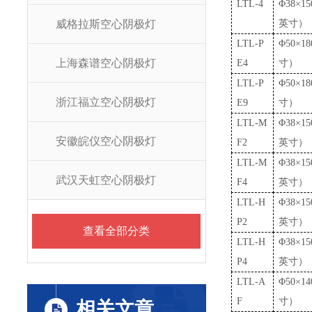
LTL-4
Φ38×15
威格拉斯空心阴极灯
英寸）
LTL-P
Φ50×1
上海森谱空心阴极灯
E4
寸）
LTL-P
Φ50×1
浙江福立空心阴极灯
E9
寸）
LTL-M
Φ38×15
安徽皖仪空心阴极灯
F2
英寸）
LTL-M
Φ38×15
武汉天虹空心阴极灯
F4
英寸）
LTL-H
Φ38×15
P2
英寸）
查看全部分类
LTL-H
Φ38×15
P4
英寸）
LTL-A
Φ50×1
F
寸）
相关文章