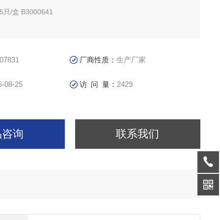
/盒 B3000641
只/盒 B0504033
07831
厂商性质：
生产厂家
盖 5只/盒 B3000653
5-08-25
访 问 量：
2429
盖 20只/盒 B3000655
 5只/盒 B3001262
品咨询
联系我们