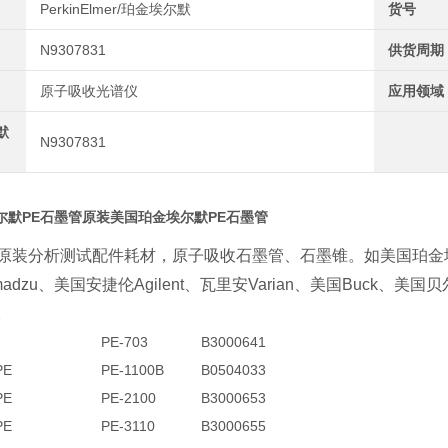
PerkinElmer/珀金埃尔默
货号
N9307831
供货周期
原子吸收光谱仪
应用领域
默
N9307831
尔默PE石墨管
原装美国珀金埃尔默PE石墨管
原装分析测试配件耗材，原子吸收石墨管、石墨锥。如美国珀金
、美国安捷伦
、瓦里安
、美国
、美国贝
madzu
Agilent
Varian
Buck
。
PE-703
B3000641
E
PE-1100B
B0504033
E
PE-2100
B3000653
E
PE-3110
B3000655