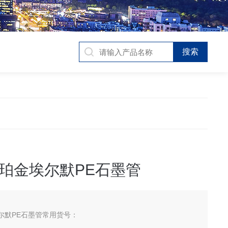
珀金埃尔默PE石墨管
尔默PE石墨管常用货号：