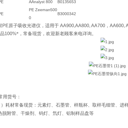
E
AAnalyst 800
B0135653
PE Zeeman500
E
B3000342
0
默
PE
原子吸收光谱仪，适用于
AA900,AA800, AA700
，
AA600, 
产品
100%
*，常备现货，欢迎新老顾客来电详询。
常用货号：
（）耗材常备现货：元素灯、石墨管、样瓶杯、取样毛细管、进
热脱附管、干燥剂、钨灯、氘灯、铝制样品盘等