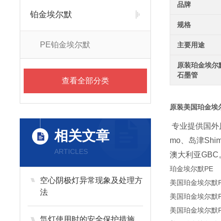
品牌
铂金埃尔默
规格
PE铂金埃尔默
主要用途
原装珀金埃尔
石墨管
查看全部分类
原装美国珀金埃
专业提供国外
相关文章
、岛津
mo
Shi
ARTICLES
澳大利亚
GBC
珀金埃尔默PE
空心阴极灯异常现象及处理方
美国珀金埃尔默P
法
美国珀金埃尔默P
美国珀金埃尔默P
氘灯使用时的安全保护措施