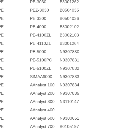
E
PE-3030
B3001262
E
PEZ-3030
B0504035
E
PE-3300
B0504036
E
PE-4000
B3002102
E
PE-4100ZL
B3002103
E
PE-4110ZL
B3001264
E
PE-5000
N9307830
E
PE-5100PC
N9307831
E
PE-5100ZL
N9307832
E
SIMAA6000
N9307833
E
AAnalyst 100
N9307834
E
AAnalyst 200
N9307835
E
AAnalyst 300
N3110147
E
AAnalyst 400
E
AAnalyst 600
N9300651
E
AAnalyst 700
B0105197