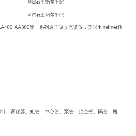
涂层石墨管(带平台)
涂层石墨管(带平台)
AA400, AA300
等一系列原子吸收光谱仪，美国
rkinelmer
耗
样针、雾化器、矩管、中心管、泵管、顶空瓶、隔垫、瓶