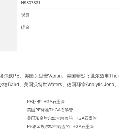
N9307831
现货
综合
埃尔默
、美国瓦里安
、美国赛默飞世尔热电
PE
Varian
Ther
尔德
、美国沃特世
、德国耶拿
、
Baird
Waters
Analytic Jena
PE标准THGA石墨管
美国PE标准THGA石墨管
美国珀金埃尔默带端盖的THGA石墨管
PE珀金埃尔默带端盖的THGA石墨管