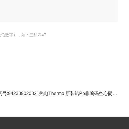
伯数字），如：三加四=7
货号:942339020821热电Thermo 原装铅Pb非编码空心阴极灯