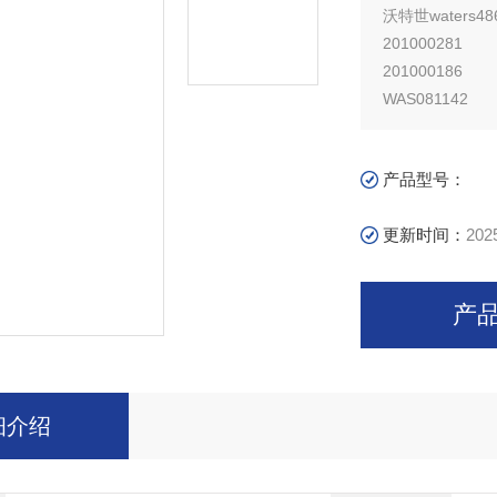
沃特世waters4
201000281
201000186
WAS081142
WAT052586
700000356
产品型号：
WAT080678
更新时间：
202
产
细介绍