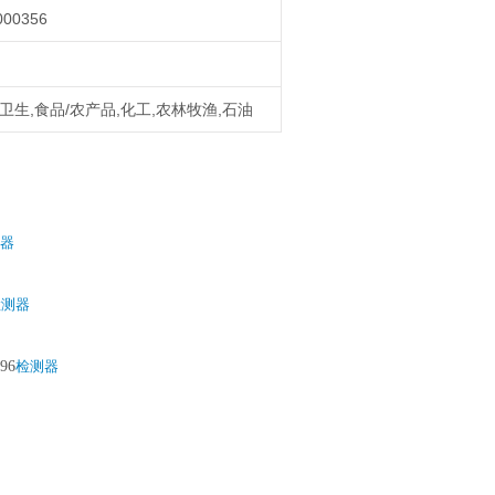
000356
卫生,食品/农产品,化工,农林牧渔,石油
器
检测器
996
检测器