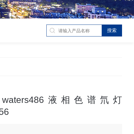
aters486液相色谱氘灯
56