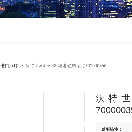
>
进口氘灯
>
沃特世waters486液相色谱氘灯700000356
沃特世w
7000003
简要描述：