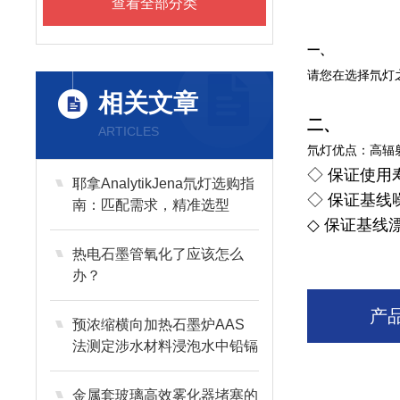
查看全部分类
一、
请您在选择氘灯
相关文章
二、
ARTICLES
氘灯优点：高辐
◇ 保证使用寿
耶拿AnalytikJena氘灯选购指
◇ 保证基线噪音
南：匹配需求，精准选型
◇ 保证基线漂
热电石墨管氧化了应该怎么
办？
产
预浓缩横向加热石墨炉AAS
法测定涉水材料浸泡水中铅镉
金属套玻璃高效雾化器堵塞的