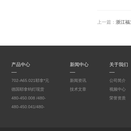
上一篇：
浙江福
产品中心
新闻中心
关于我们
702-A65.021耶拿*元
新闻资讯
公司简介
素分析仪反应罐
德国耶拿钨灯现货
技术文章
视频中心
480-450.008 /480-
荣誉资质
450.008C耶拿镉Cd空
480-450.041/480-
心阴极灯（*）
450.041C德国耶拿原
装空心阴极灯钾K现货