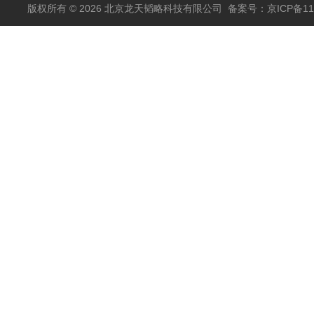
包邮
版权所有 © 2026 北京龙天韬略科技有限公司
备案号：京ICP备110