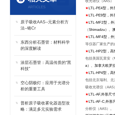
收光谱仪（AAS）
ARTICLES
★
LTL-PE4
型，外
★
LTL-PE9
型，外
原子吸收AAS--元素分析方
★
LTL-MF2
型，外
法--铬Cr
（
Shimadzu
）、
★
LTL-MF4
型，外
东西分析石墨管：材料科学
等仪器厂家生产的
的深度解读
★
LTL-HP2
型，高
包括美国瓦里安（
涂层石墨管：高温传质的“黑
a
）、加拿大
欧罗
科技”
★
LTL-HP4
型，高
包括北京瑞利、北
空心阴极灯：应用于光谱分
吸收光谱仪（AAS
析的重要工具
★
LTL-AF,
外形尺
★
LTL-AF-C,
外形
普析原子吸收雾化器选型攻
分析仪（AAS）。
略：满足多元实验需求