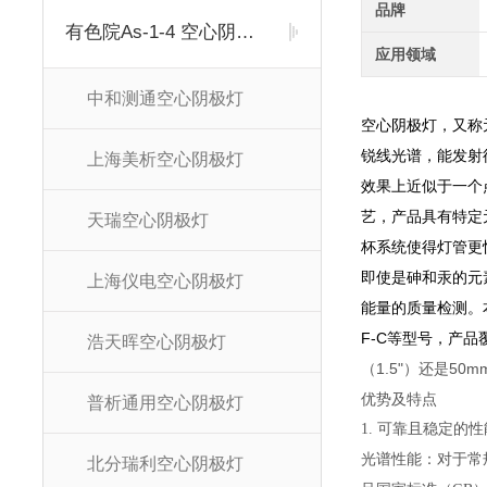
品牌
有色院As-1-4 空心阴极灯
应用领域
中和测通空心阴极灯
空心阴极灯，又称元
锐线光谱，能发射
上海美析空心阴极灯
效果上近似于一个
艺，产品具有特定
天瑞空心阴极灯
杯系统使得灯管更快
即使是砷和汞的元
上海仪电空心阴极灯
能量的质量检测。
F-C
等型号，产品
浩天晖空心阴极灯
（1.5"）还是5
优势及特点
普析通用空心阴极灯
1. 可靠且稳定的性
光谱性能：对于常
北分瑞利空心阴极灯