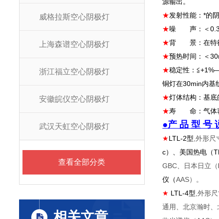
源输出。
★
发射性能：*的
威格拉斯空心阴极灯
★
噪 声：＜
0.
★
背 景：在特征
上海森谱空心阴极灯
★
预热时间：＜
30
★
稳定性：≦
+1%
浙江福立空心阴极灯
铜灯在
30min
内基
★
灯体结构：基底
安徽皖仪空心阴极灯
★
寿 命：气体容
●产 品 型 号
武汉天虹空心阴极灯
★
LTL-2
型
,外形尺
c
）、美国热电（
T
查看全部分类
GBC、日本日立（
仪（
AAS）。
★
LTL-4
型
,外形
通用、北京瀚时、
相关文章