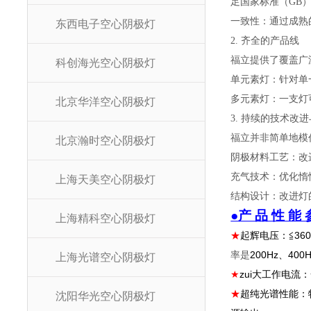
足国家标准（
GB
一致性：通过成熟
东西电子空心阴极灯
2. 齐全的产品线
福立提供了覆盖广
科创海光空心阴极灯
单元素灯：针对单
多元素灯：一支灯
北京华洋空心阴极灯
3. 持续的技术改
福立并非简单地模
北京瀚时空心阴极灯
阴极材料工艺：改
充气技术：优化惰
上海天美空心阴极灯
结构设计：改进灯
●产 品 性 能 
上海精科空心阴极灯
★
起辉电压：≦
36
率是
200Hz
、
400
上海光谱空心阴极灯
★
zui大工作电流
★
超纯光谱性能：
沈阳华光空心阴极灯