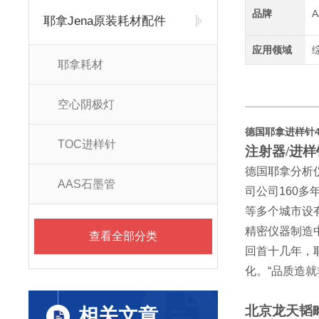
品牌
耶拿Jena原装耗材配件
应用领域
耶拿耗材
空心阴极灯
德国耶拿进样针402
TOC进样针
注射器/进样
德国耶拿分析
AAS石墨管
司公司
160
多
等多个城市设
精密仪器制造
查看全部分类
回首十几年，
化。
“
品质造就
北京龙天韬
相关文章