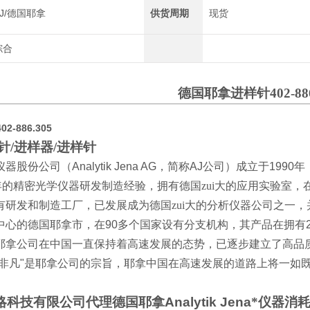
AJ/德国耶拿
供货周期
现货
综合
德国耶拿进样针402-886
-886.305
针/进样器/进样针
仪器股份公司（
Analytik Jena AG
，简称
AJ
公司）成立于
1990
年
年的精密光学仪器研发制造经验，拥有德国zui大的应用实验室，
有研发和制造工厂，已发展成为德国zui大的分析仪器公司之一
中心的德国耶拿市，在
90
多个国家设有分支机构，其产品在拥有
耶拿公司在中国一直保持着高速发展的态势，已逐步建立了高品
非凡
"
是耶拿公司的宗旨，耶拿中国在高速发展的道路上将一如
略科技有限公司
代理
德国耶拿
Analytik Jena
*
仪器消