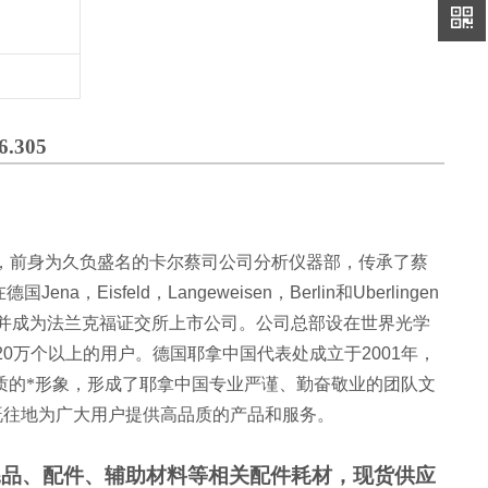
.305
，前身为久负盛名的卡尔蔡司公司分析仪器部，传承了蔡
在德国
Jena
，
Eisfeld
，
Langeweisen
，
Berlin
和
Uberlingen
，并成为法兰克福证交所上市公司。公司总部设在世界光学
20
万个以上的用户。德国耶拿中国代表处成立于
2001
年，
质的*形象，形成了耶拿中国专业严谨、勤奋敬业的团队文
既往地为广大用户提供高品质的产品和服务。
耗品、配件、辅助材料等相关配件耗材，现货供应