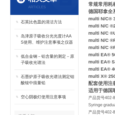
常规
常用耗
ARTICLES
德国耶拿全
multi N/C® 
石英比色皿的清洁方法
multi N/C ®
multi N/C 
岛津原子吸收分光光度计AA
multi N/C 
S使用、维护注意事项之仪器
multi N/C 
环境篇
multi EA® 5
低合金钢－铝含量的测定－原
multi EA® S
子吸收光谱法
multi EA® 4
multi X® 25
石墨炉原子吸收光谱法测定钼
酸铵中痕量铅
配套使用注射
适用于德国耶
空心阴极灯使用注意事项
产品货号
402-
Syringe gradua
产品货号
402-