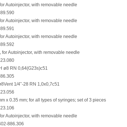
for Autoinjector, with removable needle
889.590
for Autoinjector, with removable needle
889.591
for Autoinjector, with removable needle
889.592
, for Autoinjector, with removable needle
823.080
 H ø8 RN 0,64(G23s)c51
886.305
8Vent 1/4"-28 RN 1,0x0,7c51
823.056
 x 0.35 mm; for all types of syringes; set of 3 pieces
823.106
for Autoinjector, with removable needle
402-886.306