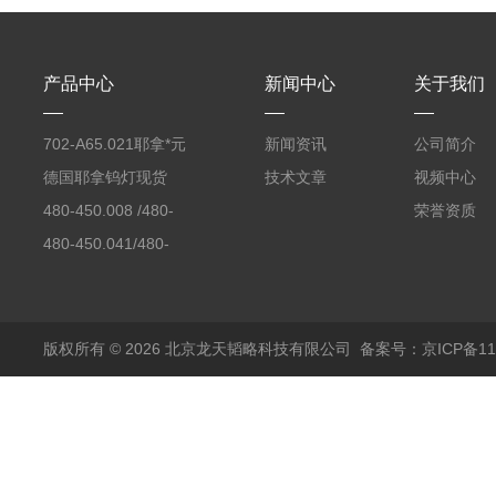
产品中心
新闻中心
关于我们
702-A65.021耶拿*元
新闻资讯
公司简介
素分析仪反应罐
德国耶拿钨灯现货
技术文章
视频中心
480-450.008 /480-
荣誉资质
450.008C耶拿镉Cd空
480-450.041/480-
心阴极灯（*）
450.041C德国耶拿原
装空心阴极灯钾K现货
包邮
版权所有 © 2026 北京龙天韬略科技有限公司
备案号：京ICP备110