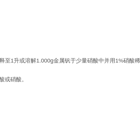
稀释至1升或溶解1.000g金属钒于少量硝酸中并用1%硝酸
酸或硝酸。
）