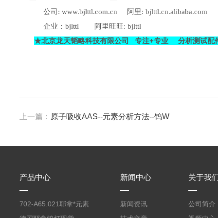
公司
阿里
:
www.bjlttl.com.cn
: bjlttl.cn.alibaba.com
企业：
阿里旺旺
bjlttl
: bjlttl
★
北京龙天韬略科技有限公司
专注
+
专业
分析测试配
上一篇：
原子吸收AAS--元素分析方法--钨W
产品中心
新闻中心
关于我
702-A65.021耶拿*元素
新闻资讯
公司简介