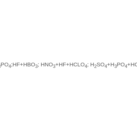
PO
;HF+HBO
; HNO
+HF+HCLO
; H
SO
+H
PO
+H
3
4
3
3
4
2
4
3
4