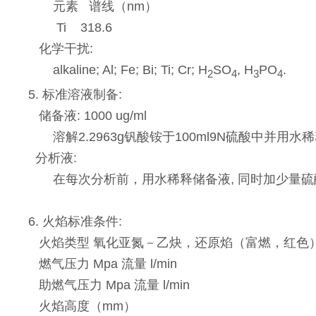
元素 谱线（nm）
Ti 318.6
化学干扰:
alkaline; Al; Fe; Bi; Ti; Cr; H
SO
, H
PO
.
2
4
3
4
5. 标准溶液制备:
储备液: 1000 ug/ml
溶解2.2963g钒酸铵于100ml9N硫酸中并用水
分析液:
在每次分析前，用水稀释储备液, 同时加少量硫
6. 火焰标准条件:
火焰类型 氧化亚氮－乙炔，还原焰（富燃，红色
燃气压力 Mpa 流量 l/min
助燃气压力 Mpa 流量 l/min
火焰高度（mm）