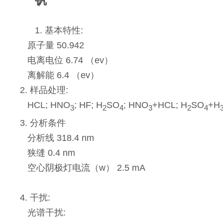
钒
1. 基本特性:
原子量 50.942
电离电位 6.74 （ev）
离解能 6.4 （ev）
2. 样品处理:
HCL; HNO
; HF; H
SO
; HNO
+HCL; H
SO
+H
3
2
4
3
2
4
3. 分析条件
分析线 318.4 nm
狭缝 0.4 nm
空心阴极灯电流（w） 2.5 mA
4. 干扰:
光谱干扰: