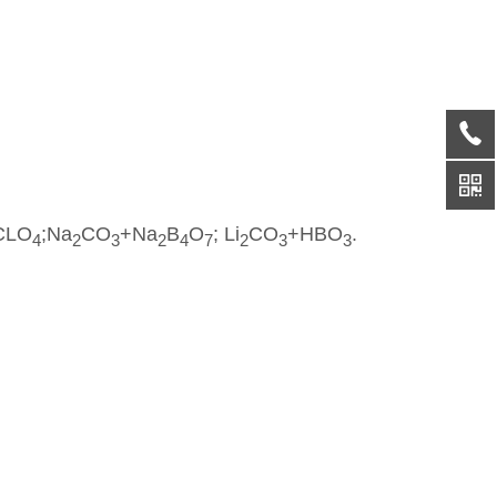
CLO
;Na
CO
+Na
B
O
; Li
CO
+HBO
.
4
2
3
2
4
7
2
3
3