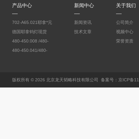
产品中心
新闻中心
关于我们
702-A65.021耶拿*元
新闻资讯
公司简介
素分析仪反应罐
德国耶拿钨灯现货
技术文章
视频中心
480-450.008 /480-
荣誉资质
450.008C耶拿镉Cd空
480-450.041/480-
心阴极灯（*）
450.041C德国耶拿原
装空心阴极灯钾K现货
包邮
版权所有 © 2026 北京龙天韬略科技有限公司
备案号：京ICP备110