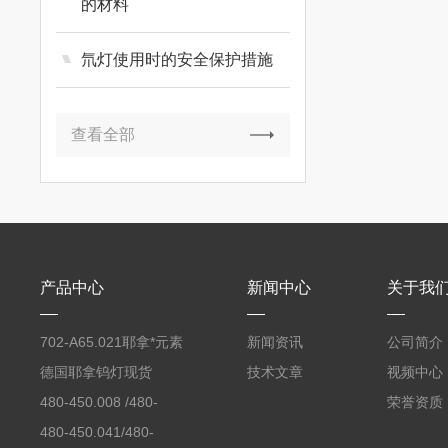
的材料
氘灯使用时的安全保护措施
查看全部
产品中心
新闻中心
关于我
702-A65.021耶拿*元素
新闻资讯
公司简介
分析仪反应罐
德国耶拿钨灯现货
技术文章
视频中心
480-450.008 /480-
荣誉资质
450.008C耶拿镉Cd空
480-450.041/480-