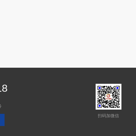
18
务
扫码加微信