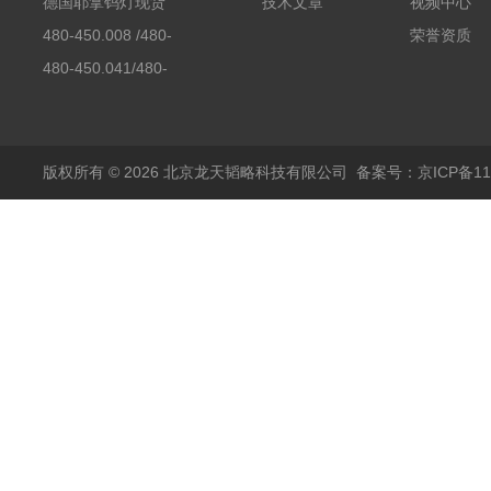
素分析仪反应罐
德国耶拿钨灯现货
技术文章
视频中心
480-450.008 /480-
荣誉资质
450.008C耶拿镉Cd空
480-450.041/480-
心阴极灯（*）
450.041C德国耶拿原
装空心阴极灯钾K现货
包邮
版权所有 © 2026 北京龙天韬略科技有限公司
备案号：京ICP备110