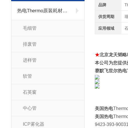
品牌
T
热电Thermo原装耗材配件
供货周期
毛细管
应用领域
石
排废管
★
北京龙天韬略
进样管
本公司为您提供
赛默飞世尔热电T
软管
石英窗
中心管
美国热电
Therm
美国热电
Therm
ICP雾化器
9423-393-90031