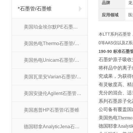
品牌
龙
*石墨管/石墨锥
应用领域
医
美国珀金埃尔默PE石墨管/石墨锥
LTT
本
系列石墨管
0
AAS
Z
等
仪以及
系
美国热电Thermo石墨管/石墨锥
190-90 标准石墨
石墨炉原子吸收
美国热电Unicam石墨管/石墨锥
将样品中的离子
究成果，为获得
美国瓦里安Varian石墨管/石墨锥
有灵敏度高、精
充分的混合、适
美国安捷伦Agilent石墨管/石墨锥
系列石墨原子化
公司备有覆盖国
美国惠普HP石墨管/石墨锥
美国热电Therm
德国耶拿Analyt
德国耶拿AnalyticJena石墨管/石墨锥