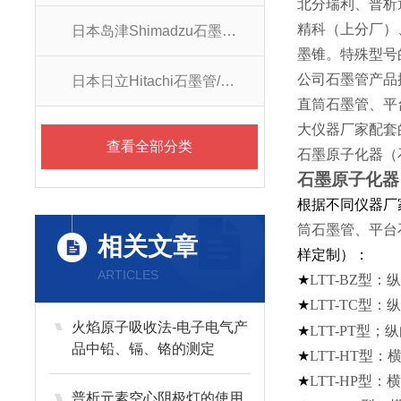
北分瑞利、普析
精科（上分厂）
日本岛津Shimadzu石墨管/石墨锥
墨锥。特殊型号
公司石墨管产品
日本日立Hitachi石墨管/石墨锥
直筒石墨管、平
大仪器厂家配套
查看全部分类
石墨原子化器（
石墨原子
根据不同仪器厂
筒石墨管、平台
相关文章
样定制）：
ARTICLES
★
LTT-BZ
型：纵
★
LTT-TC
型：纵
火焰原子吸收法-电子电气产
★
LTT-PT
型；纵
品中铅、镉、铬的测定
★
LTT-HT
型：横
★
LTT-HP
型：横
普析元素空心阴极灯的使用