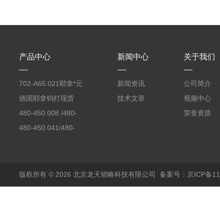
产品中心
新闻中心
关于我们
702-A65.021耶拿*元
新闻资讯
公司简介
素分析仪反应罐
德国耶拿钨灯现货
技术文章
视频中心
480-450.008 /480-
荣誉资质
450.008C耶拿镉Cd空
480-450.041/480-
心阴极灯（*）
450.041C德国耶拿原
装空心阴极灯钾K现货
包邮
版权所有 © 2026 北京龙天韬略科技有限公司
备案号：京ICP备110