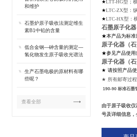
★
LTT-HG
型；
和维护
★
LTC-ZX
型：
★
LTC-HX
型：
石墨炉原子吸收法测定维生
石墨原子化器
素B1中铅的含量
★本产品为标准
原子化器
低合金钢—砷含量的测定—
★参见产品使用
氢化物发生原子吸收光谱法
原子化器
★
请按照产品
生产石墨电极的原材料有哪
些呢？
★
所有邮寄过
190-90 标准石墨
查看全部
由于原子吸收仪
号及详细信息，