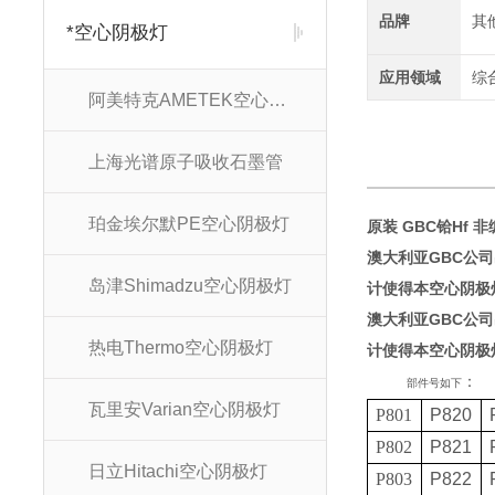
品牌
其
*空心阴极灯
应用领域
综
阿美特克AMETEK空心阴极灯
上海光谱原子吸收石墨管
珀金埃尔默PE空心阴极灯
原装 GBC铪Hf 
澳大利亚GBC公
岛津Shimadzu空心阴极灯
计使得本空心阴极
澳大利亚GBC公
热电Thermo空心阴极灯
计使得本空心阴极
：
部件号如下
瓦里安Varian空心阴极灯
P801
P820
P802
P821
日立Hitachi空心阴极灯
P803
P822