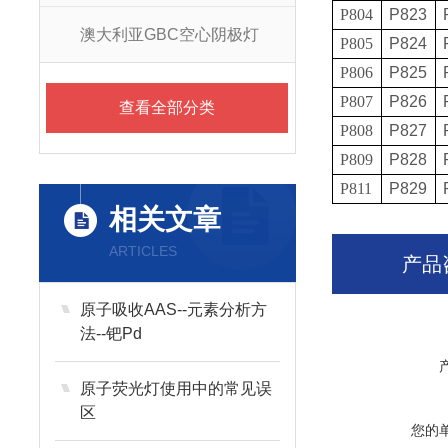
P804
P823
澳大利亚GBC空心阴极灯
P805
P824
P806
P825
P807
P826
查看全部分类
P808
P827
P809
P828
P811
P829
相关文章
ARTICLES
产品
原子吸收AAS--元素分析方
法--钯Pd
原子荧光灯使用中的常见误
区
您的