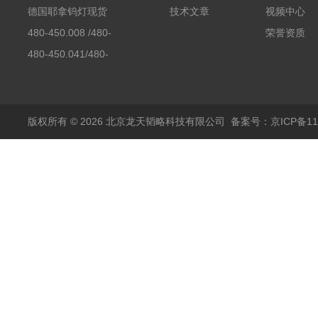
素分析仪反应罐
德国耶拿钨灯现货
技术文章
视频中心
480-450.008 /480-
荣誉资质
450.008C耶拿镉Cd空
480-450.041/480-
心阴极灯（*）
450.041C德国耶拿原
装空心阴极灯钾K现货
包邮
版权所有 © 2026 北京龙天韬略科技有限公司
备案号：京ICP备110