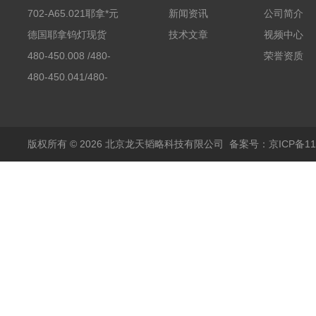
702-A65.021耶拿*元
新闻资讯
公司简介
素分析仪反应罐
德国耶拿钨灯现货
技术文章
视频中心
480-450.008 /480-
荣誉资质
450.008C耶拿镉Cd空
480-450.041/480-
心阴极灯（*）
450.041C德国耶拿原
装空心阴极灯钾K现货
包邮
版权所有 © 2026 北京龙天韬略科技有限公司
备案号：京ICP备110