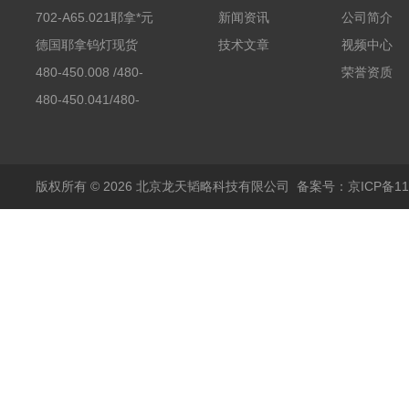
702-A65.021耶拿*元
新闻资讯
公司简介
素分析仪反应罐
德国耶拿钨灯现货
技术文章
视频中心
480-450.008 /480-
荣誉资质
450.008C耶拿镉Cd空
480-450.041/480-
心阴极灯（*）
450.041C德国耶拿原
装空心阴极灯钾K现货
包邮
版权所有 © 2026 北京龙天韬略科技有限公司
备案号：京ICP备110