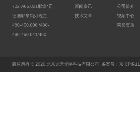
702-A65.021耶拿*元
新闻资讯
公司简介
素分析仪反应罐
德国耶拿钨灯现货
技术文章
视频中心
480-450.008 /480-
荣誉资质
450.008C耶拿镉Cd空
480-450.041/480-
心阴极灯（*）
450.041C德国耶拿原
装空心阴极灯钾K现货
包邮
版权所有 © 2026 北京龙天韬略科技有限公司
备案号：京ICP备110