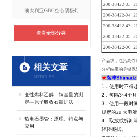
200-38422-03
2
澳大利亚GBC空心阴极灯
200-38422-04
2
200-38422-43
2
查看全部分类
200-38422-05
2
200-38422-06
2
产品线，包括高性
相关文章
分析结果的关键保
ARTICLES
★
岛津Shima
1
．使用时不得超
变性燃料乙醇—铜含量的测
2
．每隔3~4个
定—原子吸收石墨炉法
3
．使用一段时
规定的zui大
热电石墨管：原理、特点与
4
．取放或拆卸
应用
轻轻擦拭。