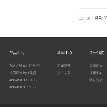
上一篇：
货号:2
产品中心
新闻中心
关于我们
702-A65.021耶拿*元
新闻资讯
公司简介
素分析仪反应罐
德国耶拿钨灯现货
技术文章
视频中心
480-450.008 /480-
荣誉资质
450.008C耶拿镉Cd空
480-450.041/480-
心阴极灯（*）
450.041C德国耶拿原
装空心阴极灯钾K现货