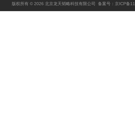
包邮
版权所有 © 2026 北京龙天韬略科技有限公司
备案号：京ICP备110