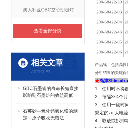
200-38422-39
2
澳大利亚GBC空心阴极灯
200-38422-03
2
200-38422-04
2
查看全部分类
200-38422-43
2
200-38422-05
2
200-38422-06
2
相关文章
产品线，包括高性
ARTICLES
分析结果的关键保
★
岛津Shimadz
GBC石墨管的寿命长短直接
1
．使用时不得超
影响到石墨炉的效益高低
2
．每隔3~4个
3
．使用一段时
石英砂—氧化钙氧化镁的测
规定的zui大
定—原子吸收光谱法
4
．取放或拆卸