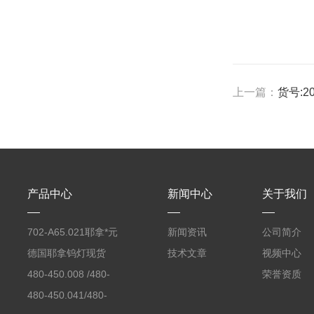
上一篇：
货号:2
产品中心
新闻中心
关于我们
702-A65.021耶拿*元
新闻资讯
公司简介
素分析仪反应罐
德国耶拿钨灯现货
技术文章
视频中心
480-450.008 /480-
荣誉资质
450.008C耶拿镉Cd空
480-450.041/480-