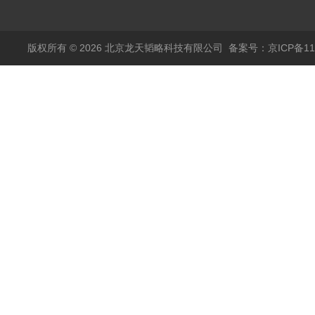
心阴极灯（*）
450.041C德国耶拿原
装空心阴极灯钾K现货
包邮
版权所有 © 2026 北京龙天韬略科技有限公司
备案号：京ICP备110