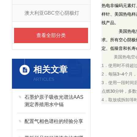
热电非编码元素灯
澳大利亚GBC空心阴极灯
样针、美国热电样
线产品。
美国热电
查看全部分类
求。所有空心阴极
定、低噪音和长寿
美国热电空心阴
1
．使用时不得超
相关文章
2
．每隔
3~4
个月
ARTICLES
3
．使用一段时间
点燃
30
分钟，多数
石墨炉原子吸收光谱法AAS
4
．取放或拆卸等
测定养殖用水中镉
配置气相色谱柱的经验分享