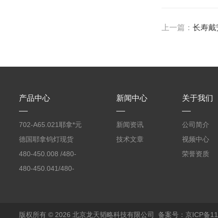
上一篇：
长寿戴
产品中心
新闻中心
关于我们
702-A65.021耶拿*元
新闻资讯
公司简介
素分析仪反应罐
德国耶拿钨灯现货
技术文章
视频中心
480-450.008 /480-
荣誉资质
450.008C耶拿镉Cd空
480-450.041/480-
心阴极灯（*）
450.041C德国耶拿原
装空心阴极灯钾K现货
包邮
版权所有 © 2026 北京龙天韬略科技有限公司
备案号：京ICP备110