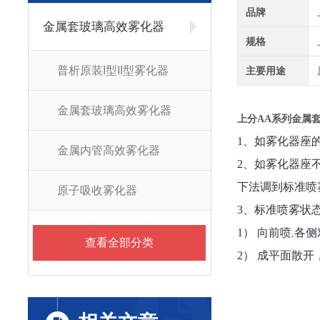
品牌
金属套玻璃高效雾化器
规格
普析原装I型II型雾化器
主要用途
金属套玻璃高效雾化器
上分AA系列金属
1
、如雾化器座
金属内管高效雾化器
2
、如雾化器座
下法调到标准喷
原子吸收雾化器
3
、标准喷雾状
1
） 向前喷
各侧
,
查看全部分类
2
） 成平面散