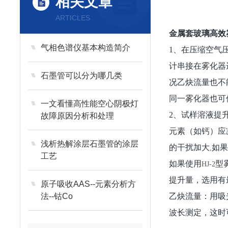
相关文章
ARTICLES
金属套玻璃高效
气相色谱仪基本构造简介
1
、在压缩空气
计串接在雾化器
石墨管可以分为哪几类
况乙炔流量也不
同一雾化器也可
一文看懂高性能空心阴极灯
2
、试样溶液提
故障原因分析和处理
元素（如钙）应
浅析热解涂层石墨管的涂层
的干扰加大
如
,
工艺
如果使用
型
HJ-2
提升量，选用有
原子吸收AAS--元素分析方
法--钴Co
乙炔流量：用吸
波长测定，这时