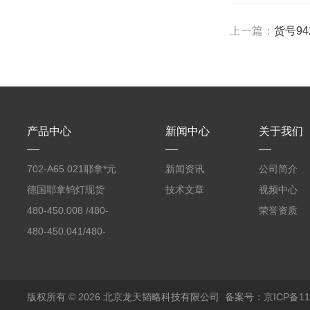
上一篇：
货号942
产品中心
新闻中心
关于我们
702-A65.021耶拿*元
新闻资讯
公司简介
素分析仪反应罐
德国耶拿钨灯现货
技术文章
视频中心
480-450.008 /480-
荣誉资质
450.008C耶拿镉Cd空
480-450.041/480-
心阴极灯（*）
450.041C德国耶拿原
装空心阴极灯钾K现货
包邮
版权所有 © 2026 北京龙天韬略科技有限公司
备案号：京ICP备110