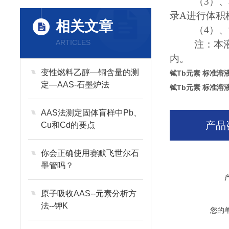
（3）、
录A进行体积
相关文章
（4）
、
ARTICLES
注：本
内。
变性燃料乙醇—铜含量的测
铽Tb元素 标准溶
定—AAS-石墨炉法
铽Tb元素 标准溶
AAS法测定固体盲样中Pb、
产品
Cu和Cd的要点
你会正确使用赛默飞世尔石
墨管吗？
原子吸收AAS--元素分析方
法--钾K
您的