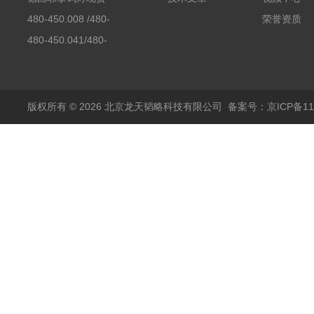
480-450.008 /480-
荣誉资质
450.008C耶拿镉Cd空
480-450.041/480-
心阴极灯（*）
450.041C德国耶拿原
装空心阴极灯钾K现货
包邮
版权所有 © 2026 北京龙天韬略科技有限公司
备案号：京ICP备110