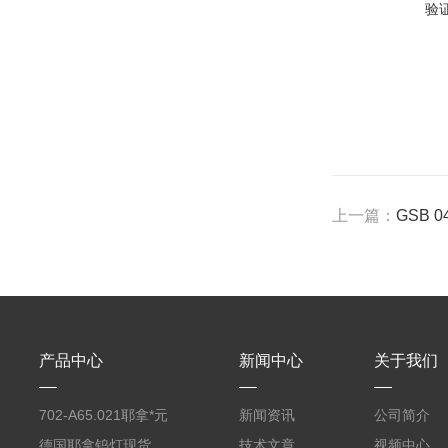
验
上一篇：
GSB 
产品中心
新闻中心
关于我们
702-A65.021耶拿*元
新闻资讯
公司简介
素分析仪反应罐
德国耶拿钨灯现货
技术文章
视频中心