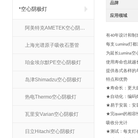
品牌
*空心阴极灯
应用领域
阿美特克AMETEK空心阴极灯
有
年设计和制
40
每支
灯都
Lumina
上海光谱原子吸收石墨管
为延长
空
Lumina
珀金埃尔默PE空心阴极灯
使用寿命也就越
提供各式各样的
岛津Shimadzu空心阴极灯
特点和优势
★寿命长：更大
热电Thermo空心阴极灯
★自动化：编码
★易于安装：安
瓦里安Varian空心阴极灯
★完
的相容
quan
吸收分光计
日立Hitachi空心阴极灯
★测试：每支灯