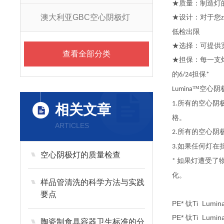
★质量：制造灯
澳大利亚GBC空心阴极灯
★设计：对于您
z
低检出限
★选择：可提供
查看全部分类
★担保：每一支
的
担保
6/24
*
™空心阴
Lumina
所有的空心阴
1.
相关文章
格。
ARTICLES
所有的空心阴
2.
如果任何灯在
3.
空心阴极灯的质量检查
如果灯遭受了
*
化。
样品管清洗的科学方法与实践
要点
PE* 钛Ti Lum
PE* 钛Ti Lum
陶瓷制食具容器卫生标准的分