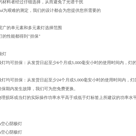
的材料者经过仔细选择，从而避免了光谱干扰
为艰难的测定，我们的设计都会为您提供您所需要的
ui
宽广的单元素和多元素灯选择范围
灯的性能都得到
担保
*
*
极灯
极灯均可担保：从发货日起至少
个月或
毫安小时的使用时间内，灯
6
5,000
极灯均可担保：从发货日起至少
个月或
毫安小时的使用时间内，灯
24
5,000
担保期内发生故障，我们可为您免费更换。
物理损坏或当灯的实际操作功率水平高于或低于灯标签上所建议的功率水
ina空心阴极灯
ina空心阴极灯