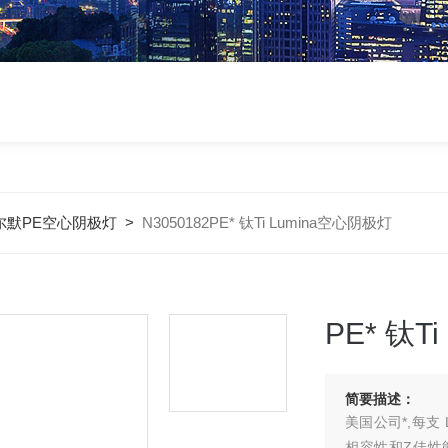
尔默PE空心阴极灯
>
N3050182PE* 钛Ti Lumina空心阴极灯
PE* 钛T
简要描述：
美国公司*,每支
相容性和Z佳性