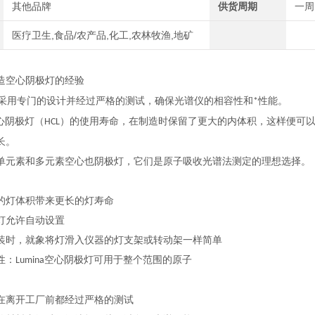
其他品牌
供货周期
一周
医疗卫生,食品/农产品,化工,农林牧渔,地矿
造空心阴极灯的经验
采用专门的设计并经过严格的测试，确保光谱仪的相容性和
性能。
*
心阴极灯（
）的使用寿命，在制造时保留了更大的内体积，这样便可
HCL
长。
单元素和多元素空心也阴极灯，它们是原子吸收光谱法测定的理想选择。
的灯体积带来更长的灯寿命
灯允许自动设置
装时，就象将灯滑入仪器的灯支架或转动架一样简单
性：
空心阴极灯可用于整个范围的原子
Lumina
在离开工厂前都经过严格的测试