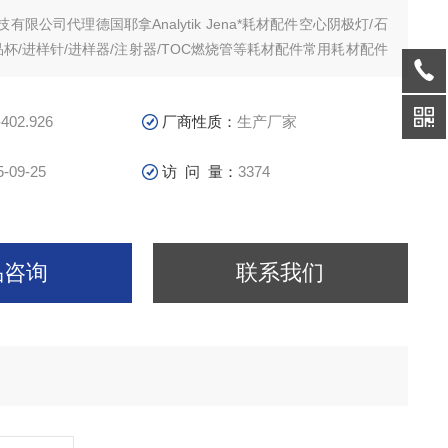
限公司代理德国耶拿Analytik Jena*耗材配件空心阴极灯/石
品杯/进样针/进样器/注射器/TOC燃烧管等耗材配件常用耗材配件
短，到货快，*，代理 德国耶拿Analytik Jena*样品管
-402.926
厂商性质：
生产厂家
5-09-25
访 问 量：
3374
品咨询
联系我们