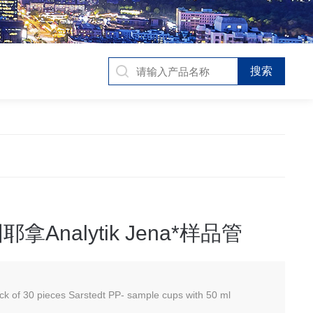
拿Analytik Jena*样品管
k of 30 pieces Sarstedt PP- sample cups with 50 ml