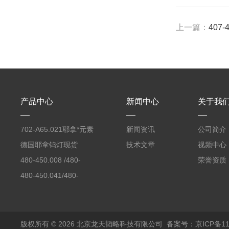
上一篇：
407-
产品中心
新闻中心
关于我
702-A65.021耶拿*元素
新闻资讯
公司简介
分析仪反应罐
德国耶拿钨灯现货
技术文章
视频中心
480-450.008 /480-
荣誉资质
450.008C耶拿镉Cd空
480-450.041/480-
心阴极灯（*）
450.041C德国耶拿原
装空心阴极灯钾K现货
包邮
版权所有 © 2026 北京龙天韬略科技有限公司
备案号：京ICP备110