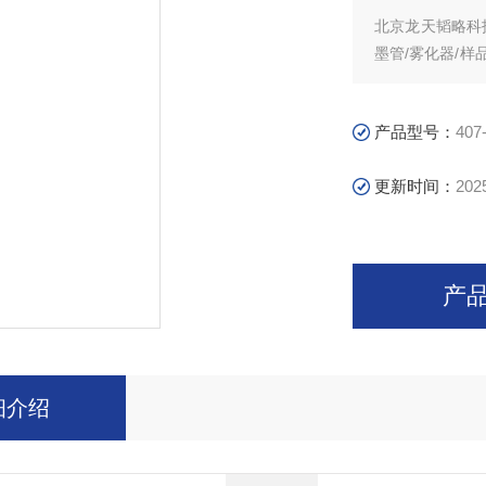
北京龙天韬略科技有
墨管/雾化器/样
现货供应，订货货期
产品型号：
407
更新时间：
202
产
细介绍