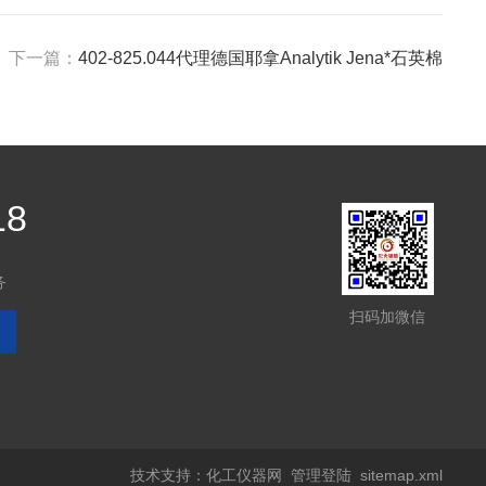
下一篇：
402-825.044代理德国耶拿Analytik Jena*石英棉
18
务
扫码加微信
技术支持：
化工仪器网
管理登陆
sitemap.xml