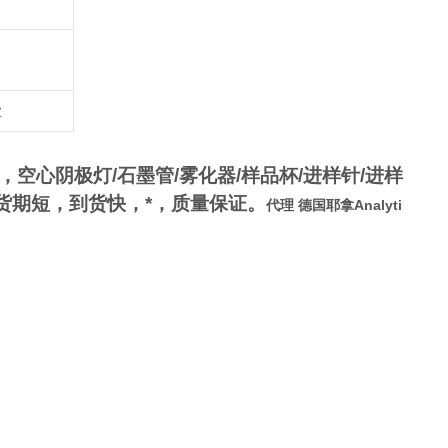
业
件，空心阴极灯
/
石墨管
/
雾化器
/
样品杯
/
进样针
/
进样
货期短，到货快，*，质量保证。
代理 德国耶拿Analyti