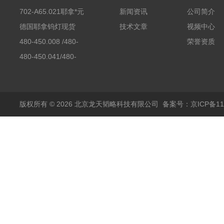
702-A65.021耶拿*元
新闻资讯
公司简介
素分析仪反应罐
德国耶拿钨灯现货
技术文章
视频中心
480-450.008 /480-
荣誉资质
450.008C耶拿镉Cd空
480-450.041/480-
心阴极灯（*）
450.041C德国耶拿原
装空心阴极灯钾K现货
包邮
版权所有 © 2026 北京龙天韬略科技有限公司
备案号：京ICP备110